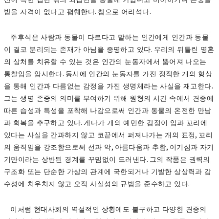
.
.
받을 자격이 없다고 폄훼한다
참으로 어리석다
주후식은 사람과 동물이 다르다고 말하는 인간에게 인간과 동물
.
이 결코 분리되는 존재가 아님을 증명하고 있다
우리의 뒤틀린 영혼
의 상처를 치유할 수 있는 것은 인간의 눈동자에서 뿜어져 나오는
.
통찰임을 암시한다
동시에 인간의 눈동자를 가진 정직한 개의 형상
.
을 통해 인간과 다름없는 감정을 가진 생명체라는 사실을 재고한다
그는 생명 존중의 의미를 부여하기 위해 원형의 시간 속에서 견종에
따른 습성과 특성을 포착해 나감으로써 인간과 동물의 온전한 만남
.
과 회복을 추구하고 있다
게다가 개의 예민한 감정이 입과 꼬리에
,
있다는 사실을 간과하지 않고 코끝에서 퍼져나가는 개의 표정
꼬리
,
,
의 움직임을 강조함으로써 선과 악
아름다움과 추함
이기심과 자기
.
기만이라는 상반된 경계를 꾸밈없이 드러낸다
그의 작품은 권력의
구조화 또는 단순한 가상의 관계에 국한되거나 기발한 상상력과 감
.
수성에 치우치지 않고 오직 사실성의 규범을 준수하고 있다
이처럼 현대사회의 역설적인 상황에도 불구하고 다양한 견종의