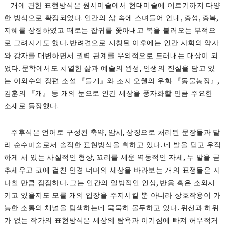
개에 관한 표현방식은 원시미술에서 현대미술에 이르기까지 다양
.
,
,
,
한 방식으로 확장되었다
인간의 삶 속에 스며들어 인내
충성
충복
지혜를 상징하였고 때로는 잡귀를 쫓아내고 복을 불러오는 부적으
.
로 그려지기도 했다
반려견으로 지칭된 이후에는 인간 사회의 약자
와 강자를 대변하면서 권력 관계를 우의적으로 드러내는 대상이 되
.
,
었다
문학에서도 치열한 삶과 예술의 완성
인생의 진실을 담고 있
,
는 이외수의 장편 소설
『
들개
』
와 조지 오웰의 우화
『
동물농장
』
김훈의
『
개
』
등 개의 눈으로 인간 세상을 풍자화할 만큼 주요한
.
소재로 등장했다
,
,
주후식은 언어로 구성된 축약
암시
상징으로 처리된 문장들과 달
.
리 순수미술로서 솔직한 표현방식을 취하고 있다
네 발을 딛고 우직
,
,
하게 서 있는 사실적인 형상
꼬리를 세운 역동적인 자세
두 발을 곧
추세우고 코에 걸친 안경 너머의 세상을 바라보는 개의 표정들은 지
.
,
나칠 만큼 잠잠하다
그는 인간의 일방적인 인상
반응 혹은 소외시
키고 있을지도 모를 개의 입장을 주지시킬 뿐 아니라 상호작용이 가
.
능한 소통의 채널을 탐색하는데 묵묵히 몰두하고 있다
위선과 허위
가 없는 작가의 표현방식은 세상의 탐욕과 이기심에 빠져 허우적거