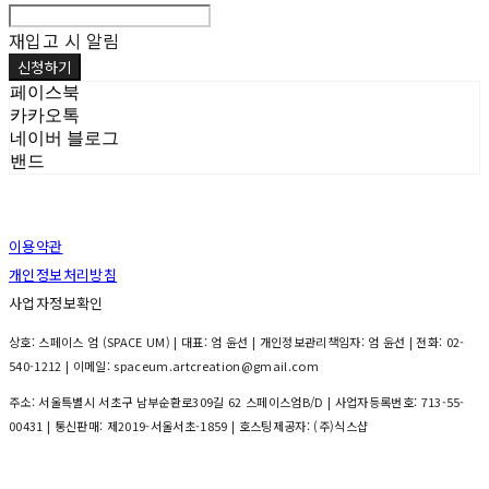
재입고 시 알림
신청하기
페이스북
카카오톡
네이버 블로그
밴드
이용약관
개인정보처리방침
사업자정보확인
상호: 스페이스 엄 (SPACE UM) | 대표: 엄 윤선 | 개인정보관리책임자: 엄 윤선 | 전화: 02-
540-1212 | 이메일: spaceum.artcreation@gmail.com
주소: 서울특별시 서초구 남부순환로309길 62 스페이스엄B/D | 사업자등록번호:
713-55-
00431
| 통신판매:
제2019-서울서초-1859
| 호스팅제공자: (주)식스샵