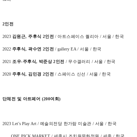
2
인전
2023
김원근
,
주후식
2
인전
/
아트스페이스 퀄리아
/
서울
/
한국
2022
주후식
,
곽수연
2
인전
/ gallery EA /
서울
/
한국
2021
조우
-
주후식
,
박준상
2
인전
/
무수갤러리
/
서울
/
한국
2020
주후식
,
김민경
2
인전
/
스페이스 신선
/
서울
/
한국
단체전 및 아트페어 (200여회)
2023 Let’s Play Art /
예술의전당 한가람 미술관
/
서울
/
한국
ONE PICK MARKET /
세종시 조치원문화정원
/
세종
/
한국