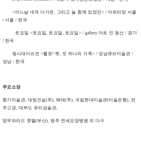
<
어느날 네게 다가온
,
그리고 늘 함께 있었던
> /
아르띠앙 서울
/
서울
/
한국
토요일
<
토요일
,
토요일
,
토요일
> / gallery
아트 인 동산
/
경기
/
한국
동시대이슈전
<
헬로
!
펫
,
또 하나의 가족
> /
성남큐브미술관
/
성남
/
한국
주요소장
환기미술관
,
대방건설
(
주
),
해태
(
주
),
국립현대미술관
(
미술은행
),
전
주고궁
,
대부도 유리섬술관
,
영무파라드 호텔
(
부산
),
원주 연세요양병원 외 다수