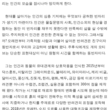
.
리는 인간의 모습을 잠시나마 망각하게 한다
현대를 살아가는 인간의 심층 기저에는 무엇보다 공허한 빈자리
.
,
가 생기기 마련이다
인간은 물질문명의 사회
인간소외의 현상을 경
험하는 동안 이 빈자리를 채우지 못한다면 반쪽짜리 삶을 살 수밖에
.
.
없다
주지하듯이 인간은 온전한 존재일 수 없는 것이다
그래서일
?
까
오래전부터 가족처럼 사람과 더불어 살아온 반려견은 친구이자
.
동반자로서 우리와 교감하며 생활해 왔다
주후식에게도 개의 모티
.
브는 단순한 표현대상이 아닌 원형의 시간을 함께하는 동반자이다
2015
그는 인간과 동물의 유대관계와 상호작용을 인식한
년부터
,
,
,
,
,
닥스훈트
이탈리안 그레이하운드
불테리어
와이마라너
케리 비글
,
,
,
,
,
,
달마시안
풍산개
진돗개
한라
평화
백두
금강 등에 이르기까지 반
,
,
300
려견뿐 아니라 수렵견
조렵견
실용견을 포함하여
여 점을 제작
.
해 왔다
작가는 시기별로 재료와 형태의 변화를 시도해 왔는데 테라
코타를 시작으로 흙의 색깔이 전해주는 미적 특성을 살려 섬세한 묘
사에 치중하거나 한지를 주재료로 다양한 반려견의 표정을 포착해
. 2018
,
왔다
년은 우레탄
수지 도료를 사용한 대형조각을 제작했으며