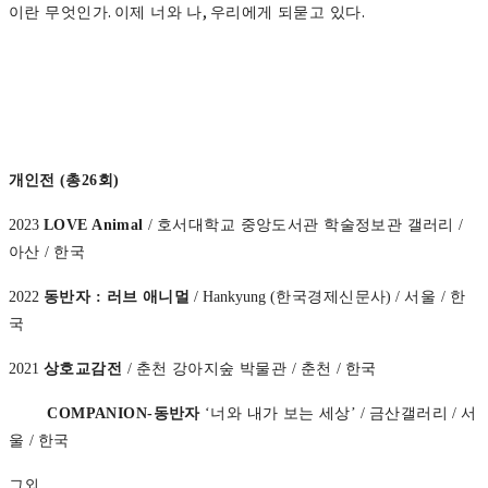
.
,
.
이란 무엇인가
이제 너와 나
우리에게 되묻고 있다
개인
전 (총26회)
2023
LOVE Animal
/
호서대학교 중앙도서관 학술정보관 갤러리
/
아산
/
한국
2022
동반자
:
러브 애니멀
/ Hankyung (
한국경제신문사
) /
서울
/
한
국
2021
상호교감전
/
춘천 강아지숲 박물관
/
춘천
/
한국
COMPANION-
동반자
‘
너와 내가 보는 세상
’ /
금산갤러리
/
서
울
/
한국
그외