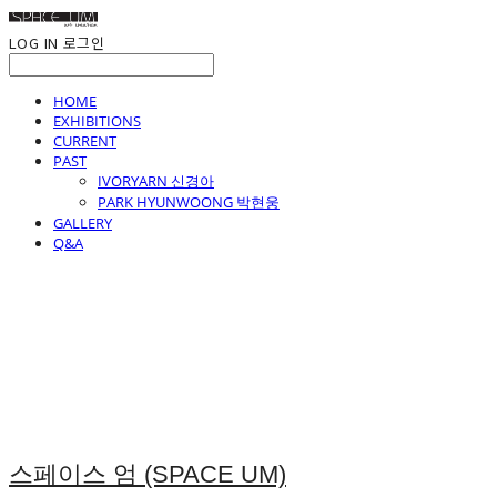
LOG IN
로그인
HOME
EXHIBITIONS
CURRENT
PAST
IVORYARN 신경아
PARK HYUNWOONG 박현웅
GALLERY
Q&A
스페이스 엄 (SPACE UM)