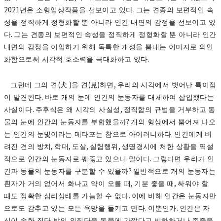
2021
.
년은 소형입상작품을 선보이고 있다
그는 견종의 보편적인 속
성을 정직하게 정형화할 뿐 아니라 인간 내면의 감정을 선보이고 있
.
다
그는 견종의 보편적인 속성을 정직하게 정형화할 뿐 아니라 인간
내면의 감정을 이입하기 위해 독특한 개성을 뽐내는 이미지로 의인
.
화함으로써 시각적 호소력을 극대화하고 있다
(
)
(
)
,
그런데 그의 견
犬
을 견
見
하면
우리의 시각에서 벗어난 특이점
.
이 발견된다
바로 개의 눈에 인간의 눈동자를 대체하여 삽입했다는
.
,
사실이다
주후식은 왜 시각의 사실성
정직함의 규범을 거부하고 동
?
물의 눈에 인간의 눈동자를 부합했을까
개의 형상에서 뿜어져 나오
.
는 인간의 눈빛이라는 메타포는 참으로 아이러니하다
인간에게 버
,
,
,
,
려진 견의 방치
학대
도살
실험행위
생명경시에 처한 상황을 역설
.
적으로 인간의 눈동자로 꿰뚫고 있으니 말이다
그렇다면 우리가 인
?
간과 동물의 눈동자를 구분할 수 있을까
일반적으로 개의 눈동자는
,
,
흰자가 거의 없어서 화나고 약이 오를 때
기분 좋을 때
싸워야 할
.
때도 정확한 심리상태를 가늠할 수 없다
이에 비해 인간은 눈동자만
.
.
으로도 감추고 있는 모든 욕망을 들키고 만다
이뿐인가
인간은 자
신이 속한 집단 밖의 외집단을 동물에 가깝다고 비하하거나 존중을