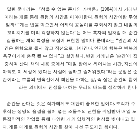
(1984)
밀란 쿤데라는
『
참을 수 없는 존재의 가벼움
』
에서 카레닌
.
이라는 개를 통해 원형의 시간을 이야기한다
원형의 시간이란 무엇
? “
일까
개는 밥을 먹으면서 어제의 공놀이를 후회하지 않고 내일의
”
꼬리치기를 미리 걱정하지 않는다
는 어느 혹자의 말처럼 매 순간
.
“
집중하는 개의 특성을 꼬집어 표현한 말이다
쿤데라는
인간의 시
.
간은 원형으로 돌지 않고 직선으로 나아간다
인간의 행복은 반복의
”
.
‘
’
욕구이기에 충족 될 수 없다
고 설명한다
반면 카레닌은
순간
에 집
.
“
,
중하며 산다
책의 내용 중에서
매일 잠에서 깨어나는 시간
자신이
”
아직도 이 세상에 있다는 사실에 놀라고 즐거워했다
라는 문장은 순
,
간이라는 흐름의 연속선에서 최선을 다하는 삶
즉 삶은 순간의 합이
.
라는 의미에서 인생을 대하는 우리의 태도를 생각하게 한다
.
순간을 산다는 것은 작가에게도 대단히 중요한 일이다
조각가 주
후식은 생명의 숨결을 불어 넣는 조물주의 권한을 위임받아 매일 노
동집약적인 작업을 통해 다양한 개의 입체적인 형상을 빚어내고 있
.
.
다
개를 매개로 원형의 시간을 찾아 나선 구도자인 셈이다