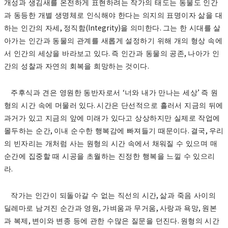
개성과 생김새를 온전하게 표현하려는 작가의 태도는 동물도 인간
과 동등한 개별 생명체로 인식해야 한다는 의지의 표명이자 삶을 대
,
(Integrity)
.
하는 인간의 자세
정직함
을 의미한다
그는 한 시대를 살
아가는 인간과 동물의 관계를 새롭게 설정하기 위해 개의 형상 속에
.
,
서 인간의 세상을 바라보고 있다
즉 인간과 동물의 공존
나아가 인
.
간의 성찰과 자연의 회복을 희망하는 것이다
‘
’
주후식과 견은 영원한 동반자로서
너와 내가 만나는 세상
즉 원
.
형의 시간 속에 머물러 있다
시간은 단선적으로 흘러서 지금의 뒤에
과거가 있고 지금의 앞에 미래가 있다고 상상하지만 실제로 작업에
,
.
,
몰두하는 순간
이내 순수한 행복감에 빠져들기 때문이다
결국
우리
의 빈자리는 개처럼 사는 원형의 시간 속에서 채워질 수 있으며 매
순간에 집중할 때 시공을 초월하는 진정한 행복을 느낄 수 있으리
.
라
,
작가는 인간이 되돌아갈 수 없는 직선의 시간
삶과 죽음 사이의
,
,
,
딜레마로 남겨진 순간과 영원
가벼움과 무거움
사랑과 욕망
원본
,
.
과 복제
변이와 변종 등에 관한 수많은 질문을 던진다
원형의 시간