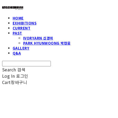
HOME
EXHIBITIONS
CURRENT
PAST
IVORYARN 신경아
PARK HYUNWOONG 박현웅
GALLERY
Q&A
Search
검색
Log In
로그인
Cart
장바구니