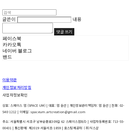
글쓴이
내용
댓글 쓰기
페이스북
카카오톡
네이버 블로그
밴드
이용약관
개인정보처리방침
사업자정보확인
상호: 스페이스 엄 (SPACE UM) | 대표: 엄 윤선 | 개인정보관리책임자: 엄 윤선 | 전화: 02-
540-1212 | 이메일: spaceum.artcreation@gmail.com
주소: 서울특별시 서초구 남부순환로309길 62 스페이스엄B/D | 사업자등록번호:
713-55-
00431
| 통신판매:
제2019-서울서초-1859
| 호스팅제공자: (주)식스샵