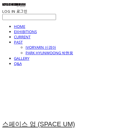
LOG IN
로그인
HOME
EXHIBITIONS
CURRENT
PAST
IVORYARN 신경아
PARK HYUNWOONG 박현웅
GALLERY
Q&A
스페이스 엄 (SPACE UM)