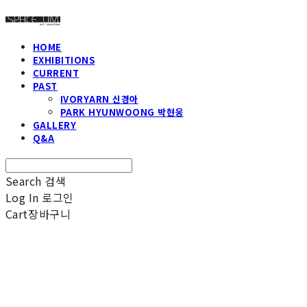
HOME
EXHIBITIONS
CURRENT
PAST
IVORYARN 신경아
PARK HYUNWOONG 박현웅
GALLERY
Q&A
Search
검색
Log In
로그인
Cart
장바구니