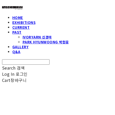
HOME
EXHIBITIONS
CURRENT
PAST
IVORYARN 신경아
PARK HYUNWOONG 박현웅
GALLERY
Q&A
Search
검색
Log In
로그인
Cart
장바구니