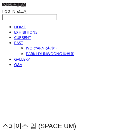
LOG IN
로그인
HOME
EXHIBITIONS
CURRENT
PAST
IVORYARN 신경아
PARK HYUNWOONG 박현웅
GALLERY
Q&A
스페이스 엄 (SPACE UM)