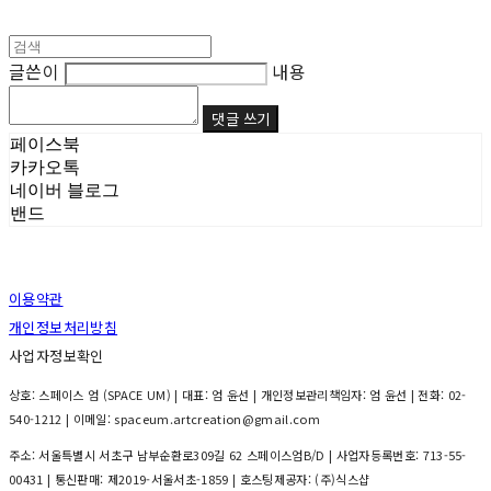
글쓴이
내용
댓글 쓰기
페이스북
카카오톡
네이버 블로그
밴드
이용약관
개인정보처리방침
사업자정보확인
상호: 스페이스 엄 (SPACE UM) | 대표: 엄 윤선 | 개인정보관리책임자: 엄 윤선 | 전화: 02-
540-1212 | 이메일: spaceum.artcreation@gmail.com
주소: 서울특별시 서초구 남부순환로309길 62 스페이스엄B/D | 사업자등록번호:
713-55-
00431
| 통신판매:
제2019-서울서초-1859
| 호스팅제공자: (주)식스샵