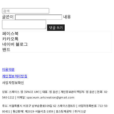
글쓴이
내용
댓글 쓰기
페이스북
카카오톡
네이버 블로그
밴드
이용약관
개인정보처리방침
사업자정보확인
상호: 스페이스 엄 (SPACE UM) | 대표: 엄 윤선 | 개인정보관리책임자: 엄 윤선 | 전화: 02-
540-1212 | 이메일: spaceum.artcreation@gmail.com
주소: 서울특별시 서초구 남부순환로309길 62 스페이스엄B/D | 사업자등록번호:
713-55-
00431
| 통신판매:
제2019-서울서초-1859
| 호스팅제공자: (주)식스샵