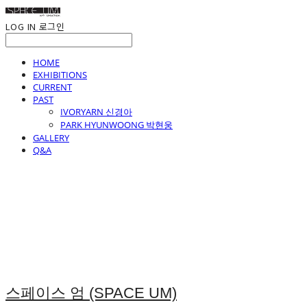
LOG IN
로그인
HOME
EXHIBITIONS
CURRENT
PAST
IVORYARN 신경아
PARK HYUNWOONG 박현웅
GALLERY
Q&A
스페이스 엄 (SPACE UM)