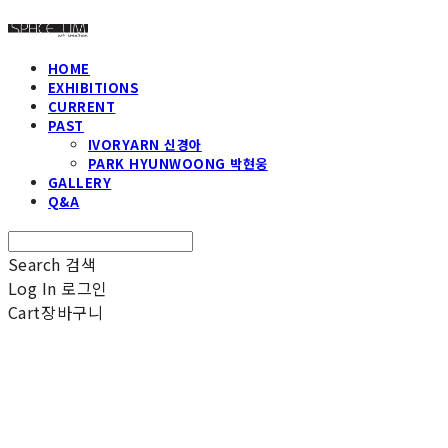
HOME
EXHIBITIONS
CURRENT
PAST
IVORYARN 신경아
PARK HYUNWOONG 박현웅
GALLERY
Q&A
Search
검색
Log In
로그인
Cart
장바구니