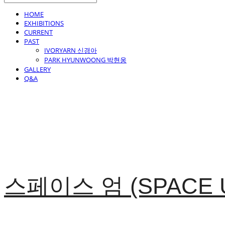
HOME
EXHIBITIONS
CURRENT
PAST
IVORYARN 신경아
PARK HYUNWOONG 박현웅
GALLERY
Q&A
스페이스 엄 (SPACE 