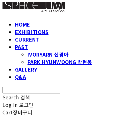
HOME
EXHIBITIONS
CURRENT
PAST
IVORYARN 신경아
PARK HYUNWOONG 박현웅
GALLERY
Q&A
Search
검색
Log In
로그인
Cart
장바구니