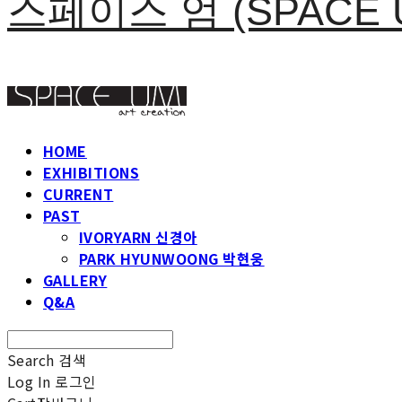
스페이스 엄 (SPACE 
HOME
EXHIBITIONS
CURRENT
PAST
IVORYARN 신경아
PARK HYUNWOONG 박현웅
GALLERY
Q&A
Search
검색
Log In
로그인