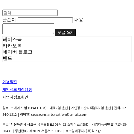
글쓴이
내용
댓글 쓰기
페이스북
카카오톡
네이버 블로그
밴드
이용약관
개인정보처리방침
사업자정보확인
상호: 스페이스 엄 (SPACE UM) | 대표: 엄 윤선 | 개인정보관리책임자: 엄 윤선 | 전화: 02-
540-1212 | 이메일: spaceum.artcreation@gmail.com
주소: 서울특별시 서초구 남부순환로309길 62 스페이스엄B/D | 사업자등록번호:
713-55-
00431
| 통신판매:
제2019-서울서초-1859
| 호스팅제공자: (주)식스샵