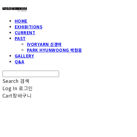
HOME
EXHIBITIONS
CURRENT
PAST
IVORYARN 신경아
PARK HYUNWOONG 박현웅
GALLERY
Q&A
Search
검색
Log In
로그인
Cart
장바구니