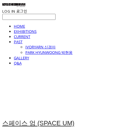
LOG IN
로그인
HOME
EXHIBITIONS
CURRENT
PAST
IVORYARN 신경아
PARK HYUNWOONG 박현웅
GALLERY
Q&A
스페이스 엄 (SPACE UM)