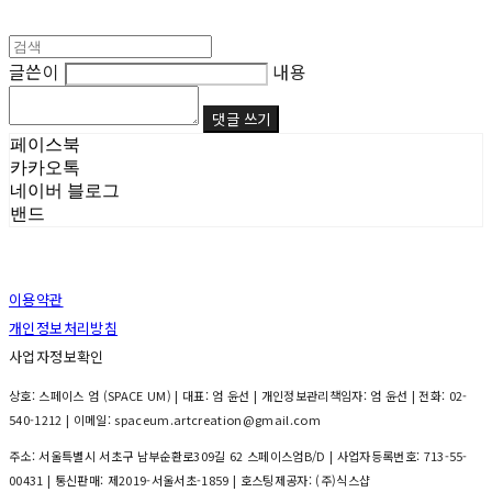
글쓴이
내용
댓글 쓰기
페이스북
카카오톡
네이버 블로그
밴드
이용약관
개인정보처리방침
사업자정보확인
상호: 스페이스 엄 (SPACE UM) | 대표: 엄 윤선 | 개인정보관리책임자: 엄 윤선 | 전화: 02-
540-1212 | 이메일: spaceum.artcreation@gmail.com
주소: 서울특별시 서초구 남부순환로309길 62 스페이스엄B/D | 사업자등록번호:
713-55-
00431
| 통신판매:
제2019-서울서초-1859
| 호스팅제공자: (주)식스샵