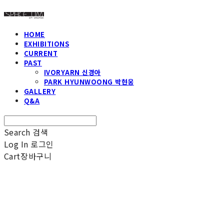
HOME
EXHIBITIONS
CURRENT
PAST
IVORYARN 신경아
PARK HYUNWOONG 박현웅
GALLERY
Q&A
Search
검색
Log In
로그인
Cart
장바구니