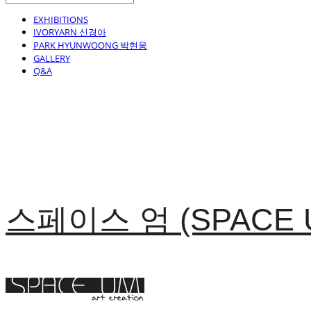
EXHIBITIONS
IVORYARN 신경아
PARK HYUNWOONG 박현웅
GALLERY
Q&A
스페이스 엄 (SPACE 