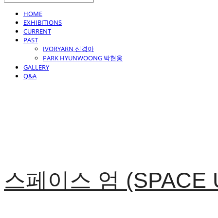
HOME
EXHIBITIONS
CURRENT
PAST
IVORYARN 신경아
PARK HYUNWOONG 박현웅
GALLERY
Q&A
스페이스 엄 (SPACE 