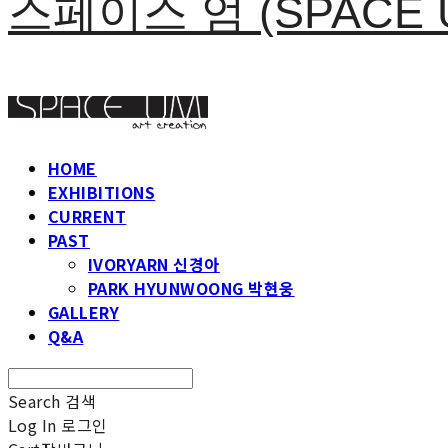
스페이스 엄 (SPACE 
HOME
EXHIBITIONS
CURRENT
PAST
IVORYARN 신경아
PARK HYUNWOONG 박현웅
GALLERY
Q&A
Search
검색
Log In
로그인