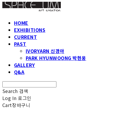
HOME
EXHIBITIONS
CURRENT
PAST
IVORYARN 신경아
PARK HYUNWOONG 박현웅
GALLERY
Q&A
Search
검색
Log In
로그인
Cart
장바구니