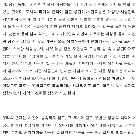
며, 공간 속에서 기억이 어떻게 작용하느냐에 따라 우리 존재의 의미도 변할 수
있는 것이다. 도시
의 과거의 흔적이 담긴 공간이나 건축물은 다양한 시공간의
기억을 제공하며,
원래의 기능을 잃은 건물이 새로운 역할을 맡거나, 그 공간에
서 느끼는 감정이 변화하게 되면 공간의 의미도 달라질 수 있음을 느끼게 해준
다.
낯선 이들의 삶과 역사, 그리고 개개인의 시간과 마주하는 여행을 통해, 시간
과 공간은 고정되지 않고 계속적으로 상호작용하며 변화해가는 것임을 느끼게
된다. 스쳐간
사람들, 새, 나무,꽃들 같은 자연물과 그들의 삶 속 시공간마저도
작품의 의미를 구성하는 모티브가 되기도 한다. 다양한 배경을 가진 사람들, 어
디서 와서 어디로 가는지 알 수 없는 새들의 저마다의 내재된 이야기를 중첩시
켜 엮어내어, 서로 다른 시공간이 만나는 지점이 또다른 나를 형성하는 하나의
요소가 되어감을 보여주고자 한다.
경험 속에서 중첩된 기억들은 화면안에서 우
연적으로 때로는 우발적으로 왜곡되거나 해체되기도 하고, 의도치 않는 공간과
접합되면서 기억의 진화를 상징하기도 한다.
우리의 존재는 시간에 종속되지 않고, 그보다 더 깊고 무한한 경험의 맥락에서
공간을 통해 형성되는 것이다.
사진매체를 이용해 리얼리티를 기록하고 기억하
지만 디지털 처리과정을 사용한 회화적인 가공을 통해 허상일지도 모르는 회상