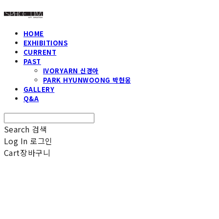
HOME
EXHIBITIONS
CURRENT
PAST
IVORYARN 신경아
PARK HYUNWOONG 박현웅
GALLERY
Q&A
Search
검색
Log In
로그인
Cart
장바구니