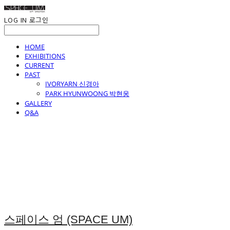
LOG IN
로그인
HOME
EXHIBITIONS
CURRENT
PAST
IVORYARN 신경아
PARK HYUNWOONG 박현웅
GALLERY
Q&A
스페이스 엄 (SPACE UM)