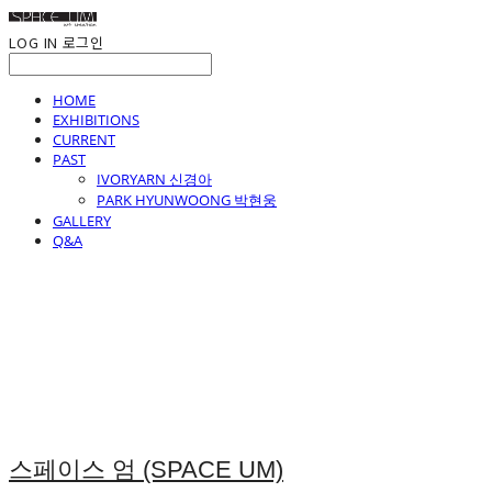
LOG IN
로그인
HOME
EXHIBITIONS
CURRENT
PAST
IVORYARN 신경아
PARK HYUNWOONG 박현웅
GALLERY
Q&A
스페이스 엄 (SPACE UM)