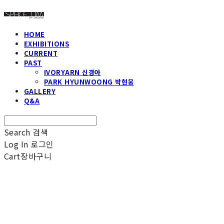
HOME
EXHIBITIONS
CURRENT
PAST
IVORYARN 신경아
PARK HYUNWOONG 박현웅
GALLERY
Q&A
Search
검색
Log In
로그인
Cart
장바구니