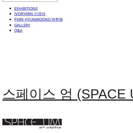
EXHIBITIONS
IVORYARN 신경아
PARK HYUNWOONG 박현웅
GALLERY
Q&A
스페이스 엄 (SPACE 