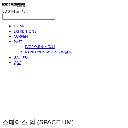
LOG IN
로그인
HOME
EXHIBITIONS
CURRENT
PAST
IVORYARN 신경아
PARK HYUNWOONG 박현웅
GALLERY
Q&A
스페이스 엄 (SPACE UM)