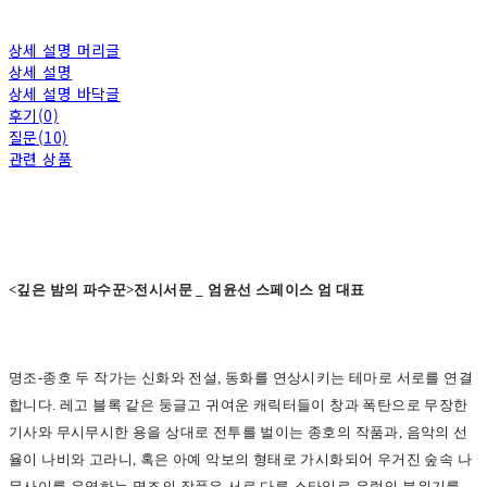
상세 설명 머리글
상세 설명
상세 설명 바닥글
후기(0)
질문(10)
관련 상품
<
깊은 밤의 파수꾼>전시서문 _ 엄윤선 스페이스 엄 대표
명조-종호 두 작가는 신화와 전설, 동화를 연상시키는 테마로 서로를 연결
합니다. 레고 블록 같은 둥글고 귀여운 캐릭터들이 창과 폭탄으로 무장한
기사와 무시무시한 용을 상대로 전투를 벌이는 종호의 작품과, 음악의 선
율이 나비와 고라니, 혹은 아예 악보의 형태로 가시화되어 우거진 숲속 나
무사이를 유영하는 명조의 작품은 서로 다른 스타일로 유럽의 분위기를