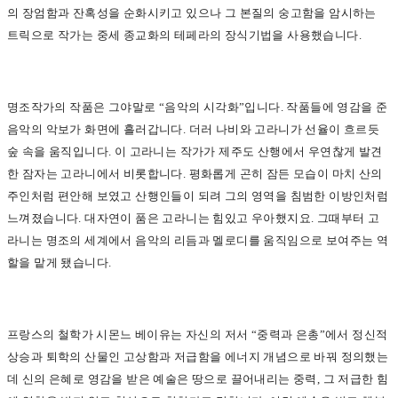
의 장엄함과 잔혹성을 순화시키고 있으나 그 본질의 숭고함을 암시하는
트릭으로 작가는 중세 종교화의 테페라의 장식기법을 사용했습니다.
명조작가의 작품은 그야말로 “음악의 시각화”입니다. 작품들에 영감을 준
음악의 악보가 화면에 흘러갑니다. 더러 나비와 고라니가 선율이 흐르듯
숲 속을 움직입니다. 이 고라니는 작가가 제주도 산행에서 우연찮게 발견
한 잠자는 고라니에서 비롯합니다. 평화롭게 곤히 잠든 모습이 마치 산의
주인처럼 편안해 보였고 산행인들이 되려 그의 영역을 침범한 이방인처럼
느껴졌습니다. 대자연이 품은 고라니는 힘있고 우아했지요. 그때부터 고
라니는 명조의 세계에서 음악의 리듬과 멜로디를 움직임으로 보여주는 역
할을 맡게 됐습니다.
프랑스의 철학가 시몬느 베이유는 자신의 저서 “중력과 은총”에서 정신적
상승과 퇴학의 산물인 고상함과 저급함을 에너지 개념으로 바꿔 정의했는
데 신의 은혜로 영감을 받은 예술은 땅으로 끌어내리는 중력, 그 저급한 힘