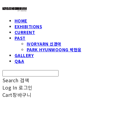
HOME
EXHIBITIONS
CURRENT
PAST
IVORYARN 신경아
PARK HYUNWOONG 박현웅
GALLERY
Q&A
Search
검색
Log In
로그인
Cart
장바구니