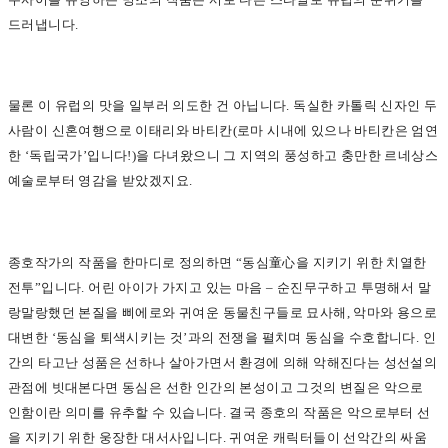
드러냅니다.
물론 이 유럽의 맛을 일부러 의도한 건 아닙니다. 독실한 카톨릭 신자인 두
사람이 신혼여행으로 이태리와 바티칸(로마 시내에 있으나 바티칸은 엄연
한 ‘독립국가’입니다!)을 다녀왔으니 그 지역의 풍성하고 충만한 르네상스
예술로부터 영감을 받았겠지요.
종호작가의 작품을 한마디로 정의하면 “동심童心을 지키기 위한 치열한
전투”입니다. 어린 아이가 가지고 있는 마음 – 순진무구하고 투명해서 말
랑말랑했던 본질을 삐에로와 귀여운 동물친구들로 묘사해, 악마와 용으로
대변한 ‘동심을 퇴색시키는 것’과의 전쟁을 펼치며 동심을 수호합니다. 인
간의 타고난 성품은 선하나 살아가면서 환경에 의해 악해진다는 성선설의
관점에 빗대본다면 동심은 선한 인간의 본성이고 그것의 변질은 악으로
인함이란 의미를 유추할 수 있습니다. 결국 종호의 작품은 악으로부터 선
을 지키기 위한 웅장한 대서사입니다. 귀여운 캐릭터들이 선악간의 싸움