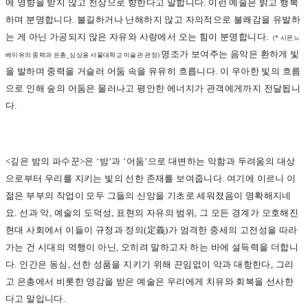
에 영향을 받지 않고 천상으로 향한다고 말합니다. 이런 예술은 밝고 행복
하며 분명합니다. 불길하거나 난해하지 않고 자의적으로 불쾌감을 유발하
는 게 아닌 가공되지 않은 자유와 사랑에서 오는 힘이 분명합니다.
(*
시몬느
명조가 보여주는 음악은 환하게 빛
베이유의 중력과 은총_심상용 서울대학교 미술관 관장)
을 발하며 중력을 거슬러 어둠 속을 유유히 흐릅니다. 이 우아한 빛의 흐름
으로 인해 숲의 어둠은 물러나고 평안한 에너지가 관객에게까지 전달됩니
다.
<
깊은 밤의 파수꾼>은 ‘밤’과 ‘어둠’으로 대변하는 악함과 두려움의 대상
으로부터 우리를 지키는 빛의 선한 존재를 보여줍니다. 여기에 이르니 이
젊은 부부의 작업이 모두 그들의 신앙을 기초로 세워졌음이 명확해지네
요. 선과 악, 예술의 도덕성, 표현의 자유의 범위, 그 모든 경계가 모호해진
현대 사회에서 이들이 규정과 정의(定義)가 엄격한 중세의 고전성을 따라
가는 건 시대의 역행이 아닌, 오히려 말하고자 하는 바에 설득력을 더합니
다. 인간은 동심, 선한 성품을 지키기 위해 끈임없이 악과 대항한다, 그리
고 은총에서 비롯한 영감을 받은 예술은 우리에게 치유와 회복을 선사한
다고 말입니다.