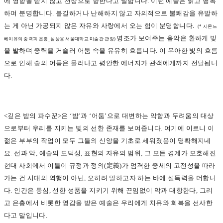
에 영향을 받지 않고 천상으로 향한다고 말합니다. 이런 예술은 밝고 행복
하며 분명합니다. 불길하거나 난해하지 않고 자의적으로 불쾌감을 유발하
는 게 아닌 가공되지 않은 자유와 사랑에서 오는 힘이 분명합니다.
(*
시몬느
명조가 보여주는 음악은 환하게 빛
베이유의 중력과 은총_심상용 서울대학교 미술관 관장)
을 발하며 중력을 거슬러 어둠 속을 유유히 흐릅니다. 이 우아한 빛의 흐름
으로 인해 숲의 어둠은 물러나고 평안한 에너지가 관객에게까지 전달됩니
다.
<
깊은 밤의 파수꾼>은 ‘밤’과 ‘어둠’으로 대변하는 악함과 두려움의 대상
으로부터 우리를 지키는 빛의 선한 존재를 보여줍니다. 여기에 이르니 이
젊은 부부의 작업이 모두 그들의 신앙을 기초로 세워졌음이 명확해지네
요. 선과 악, 예술의 도덕성, 표현의 자유의 범위, 그 모든 경계가 모호해진
현대 사회에서 이들이 규정과 정의(定義)가 엄격한 중세의 고전성을 따라
가는 건 시대의 역행이 아닌, 오히려 말하고자 하는 바에 설득력을 더합니
다. 인간은 동심, 선한 성품을 지키기 위해 끈임없이 악과 대항한다, 그리
고 은총에서 비롯한 영감을 받은 예술은 우리에게 치유와 회복을 선사한
다고 말입니다.