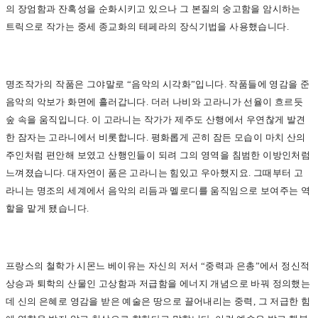
의 장엄함과 잔혹성을 순화시키고 있으나 그 본질의 숭고함을 암시하는
트릭으로 작가는 중세 종교화의 테페라의 장식기법을 사용했습니다.
명조작가의 작품은 그야말로 “음악의 시각화”입니다. 작품들에 영감을 준
음악의 악보가 화면에 흘러갑니다. 더러 나비와 고라니가 선율이 흐르듯
숲 속을 움직입니다. 이 고라니는 작가가 제주도 산행에서 우연찮게 발견
한 잠자는 고라니에서 비롯합니다. 평화롭게 곤히 잠든 모습이 마치 산의
주인처럼 편안해 보였고 산행인들이 되려 그의 영역을 침범한 이방인처럼
느껴졌습니다. 대자연이 품은 고라니는 힘있고 우아했지요. 그때부터 고
라니는 명조의 세계에서 음악의 리듬과 멜로디를 움직임으로 보여주는 역
할을 맡게 됐습니다.
프랑스의 철학가 시몬느 베이유는 자신의 저서 “중력과 은총”에서 정신적
상승과 퇴학의 산물인 고상함과 저급함을 에너지 개념으로 바꿔 정의했는
데 신의 은혜로 영감을 받은 예술은 땅으로 끌어내리는 중력, 그 저급한 힘