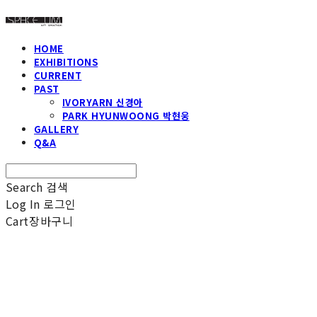
HOME
EXHIBITIONS
CURRENT
PAST
IVORYARN 신경아
PARK HYUNWOONG 박현웅
GALLERY
Q&A
Search
검색
Log In
로그인
Cart
장바구니