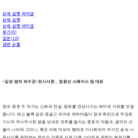
상세 설명 머리글
상세 설명
상세 설명 바닥글
후기(0)
질문(10)
관련 상품
<
깊은 밤의 파수꾼>전시서문 _ 엄윤선 스페이스 엄 대표
명조-종호 두 작가는 신화와 전설, 동화를 연상시키는 테마로 서로를 연결
합니다. 레고 블록 같은 둥글고 귀여운 캐릭터들이 창과 폭탄으로 무장한
기사와 무시무시한 용을 상대로 전투를 벌이는 종호의 작품과, 음악의 선
율이 나비와 고라니, 혹은 아예 악보의 형태로 가시화되어 우거진 숲속 나
무사이를 유영하는 명조의 작품은 서로 다른 스타일로 유럽의 분위기를