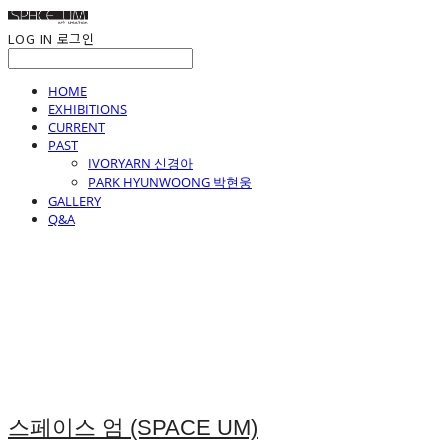
LOG IN
로그인
HOME
EXHIBITIONS
CURRENT
PAST
IVORYARN 신경아
PARK HYUNWOONG 박현웅
GALLERY
Q&A
스페이스 엄 (SPACE UM)