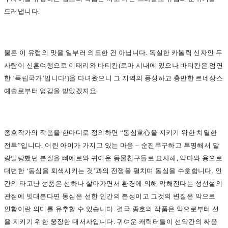
드러냅니다.
물론 이 유럽의 맛을 일부러 의도한 건 아닙니다. 독실한 카톨릭 신자인 두
사람이 신혼여행으로 이태리와 바티칸(로마 시내에 있으나 바티칸은 엄연
한 ‘독립국가’입니다!)을 다녀왔으니 그 지역의 풍성하고 충만한 르네상스
예술로부터 영감을 받았겠지요.
종호작가의 작품을 한마디로 정의하면 “동심童心을 지키기 위한 치열한
전투”입니다. 어린 아이가 가지고 있는 마음 – 순진무구하고 투명해서 말
랑말랑했던 본질을 삐에로와 귀여운 동물친구들로 묘사해, 악마와 용으로
대변한 ‘동심을 퇴색시키는 것’과의 전쟁을 펼치며 동심을 수호합니다. 인
간의 타고난 성품은 선하나 살아가면서 환경에 의해 악해진다는 성선설의
관점에 빗대본다면 동심은 선한 인간의 본성이고 그것의 변질은 악으로
인함이란 의미를 유추할 수 있습니다. 결국 종호의 작품은 악으로부터 선
을 지키기 위한 웅장한 대서사입니다. 귀여운 캐릭터들이 선악간의 싸움