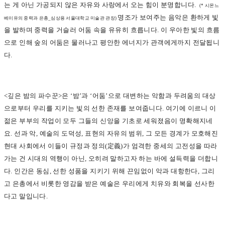
는 게 아닌 가공되지 않은 자유와 사랑에서 오는 힘이 분명합니다.
(*
시몬느
명조가 보여주는 음악은 환하게 빛
베이유의 중력과 은총_심상용 서울대학교 미술관 관장)
을 발하며 중력을 거슬러 어둠 속을 유유히 흐릅니다. 이 우아한 빛의 흐름
으로 인해 숲의 어둠은 물러나고 평안한 에너지가 관객에게까지 전달됩니
다.
<
깊은 밤의 파수꾼>은 ‘밤’과 ‘어둠’으로 대변하는 악함과 두려움의 대상
으로부터 우리를 지키는 빛의 선한 존재를 보여줍니다. 여기에 이르니 이
젊은 부부의 작업이 모두 그들의 신앙을 기초로 세워졌음이 명확해지네
요. 선과 악, 예술의 도덕성, 표현의 자유의 범위, 그 모든 경계가 모호해진
현대 사회에서 이들이 규정과 정의(定義)가 엄격한 중세의 고전성을 따라
가는 건 시대의 역행이 아닌, 오히려 말하고자 하는 바에 설득력을 더합니
다. 인간은 동심, 선한 성품을 지키기 위해 끈임없이 악과 대항한다, 그리
고 은총에서 비롯한 영감을 받은 예술은 우리에게 치유와 회복을 선사한
다고 말입니다.