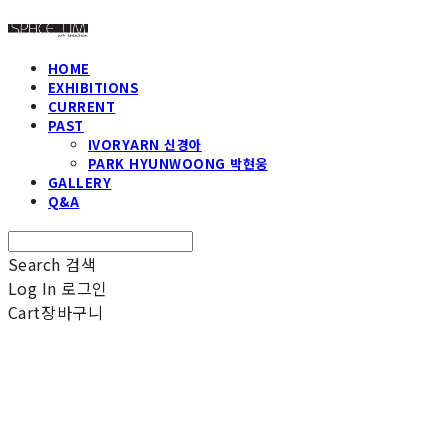
HOME
EXHIBITIONS
CURRENT
PAST
IVORYARN 신경아
PARK HYUNWOONG 박현웅
GALLERY
Q&A
Search
검색
Log In
로그인
Cart
장바구니