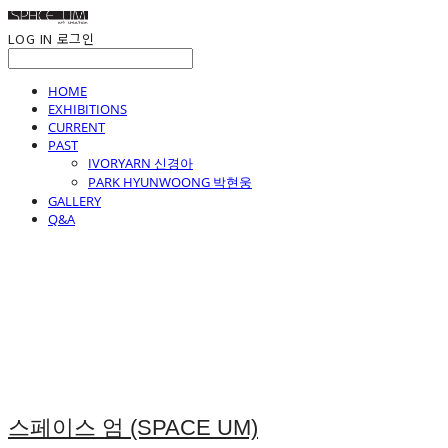
LOG IN
로그인
HOME
EXHIBITIONS
CURRENT
PAST
IVORYARN 신경아
PARK HYUNWOONG 박현웅
GALLERY
Q&A
스페이스 엄 (SPACE UM)