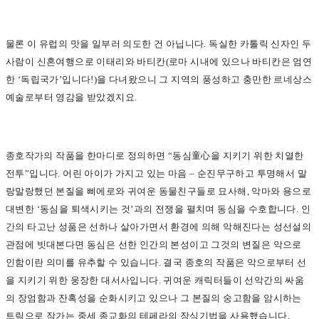
물론 이 유럽의 맛을 일부러 의도한 건 아닙니다. 독실한 카톨릭 신자인 두
사람이 신혼여행으로 이태리와 바티칸(로마 시내에 있으나 바티칸은 엄연
한 ‘독립국가’입니다!)을 다녀왔으니 그 지역의 풍성하고 충만한 르네상스
예술로부터 영감을 받았겠지요.
종호작가의 작품을 한마디로 정의하면 “동심童心을 지키기 위한 치열한
전투”입니다. 어린 아이가 가지고 있는 마음 – 순진무구하고 투명해서 말
랑말랑했던 본질을 삐에로와 귀여운 동물친구들로 묘사해, 악마와 용으로
대변한 ‘동심을 퇴색시키는 것’과의 전쟁을 펼치며 동심을 수호합니다. 인
간의 타고난 성품은 선하나 살아가면서 환경에 의해 악해진다는 성선설의
관점에 빗대본다면 동심은 선한 인간의 본성이고 그것의 변질은 악으로
인함이란 의미를 유추할 수 있습니다. 결국 종호의 작품은 악으로부터 선
을 지키기 위한 웅장한 대서사입니다. 귀여운 캐릭터들이 선악간의 싸움
의 장엄함과 잔혹성을 순화시키고 있으나 그 본질의 숭고함을 암시하는
트릭으로 작가는 중세 종교화의 테페라의 장식기법을 사용했습니다.