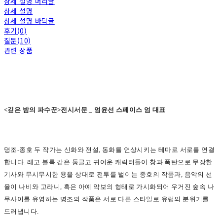
상세 설명 머리글
상세 설명
상세 설명 바닥글
후기(0)
질문(10)
관련 상품
<
깊은 밤의 파수꾼>전시서문 _ 엄윤선 스페이스 엄 대표
명조-종호 두 작가는 신화와 전설, 동화를 연상시키는 테마로 서로를 연결
합니다. 레고 블록 같은 둥글고 귀여운 캐릭터들이 창과 폭탄으로 무장한
기사와 무시무시한 용을 상대로 전투를 벌이는 종호의 작품과, 음악의 선
율이 나비와 고라니, 혹은 아예 악보의 형태로 가시화되어 우거진 숲속 나
무사이를 유영하는 명조의 작품은 서로 다른 스타일로 유럽의 분위기를
드러냅니다.