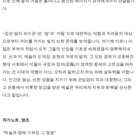
으로 인해 숲의 어둠은 물러나고 평안한 에너지가 관객에게까지 전달됩니
다.
<
깊은 밤의 파수꾼>은 ‘밤’과 ‘어둠’으로 대변하는 악함과 두려움의 대상
으로부터 우리를 지키는 빛의 선한 존재를 보여줍니다. 여기에 이르니 이
젊은 부부의 작업이 모두 그들의 신앙을 기초로 세워졌음이 명확해지네
요. 선과 악, 예술의 도덕성, 표현의 자유의 범위, 그 모든 경계가 모호해진
현대 사회에서 이들이 규정과 정의(定義)가 엄격한 중세의 고전성을 따라
가는 건 시대의 역행이 아닌, 오히려 말하고자 하는 바에 설득력을 더합니
다. 인간은 동심, 선한 성품을 지키기 위해 끈임없이 악과 대항한다, 그리
고 은총에서 비롯한 영감을 받은 예술은 우리에게 치유와 회복을 선사한
다고 말입니다.
작가노트_명조
“
하늘과 땅에 가득찬 그 영광”