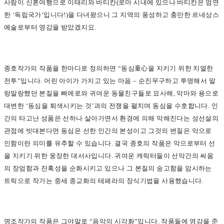
사람이 신혼여행으로 이태리와 바티칸(로마 시내에 있으나 바티칸은 엄연
한 ‘독립국가’입니다!)을 다녀왔으니 그 지역의 풍성하고 충만한 르네상스
예술로부터 영감을 받았겠지요.
종호작가의 작품을 한마디로 정의하면 “동심童心을 지키기 위한 치열한
전투”입니다. 어린 아이가 가지고 있는 마음 – 순진무구하고 투명해서 말
랑말랑했던 본질을 삐에로와 귀여운 동물친구들로 묘사해, 악마와 용으로
대변한 ‘동심을 퇴색시키는 것’과의 전쟁을 펼치며 동심을 수호합니다. 인
간의 타고난 성품은 선하나 살아가면서 환경에 의해 악해진다는 성선설의
관점에 빗대본다면 동심은 선한 인간의 본성이고 그것의 변질은 악으로
인함이란 의미를 유추할 수 있습니다. 결국 종호의 작품은 악으로부터 선
을 지키기 위한 웅장한 대서사입니다. 귀여운 캐릭터들이 선악간의 싸움
의 장엄함과 잔혹성을 순화시키고 있으나 그 본질의 숭고함을 암시하는
트릭으로 작가는 중세 종교화의 테페라의 장식기법을 사용했습니다.
명조작가의 작품은 그야말로 “음악의 시각화”입니다. 작품들에 영감을 준