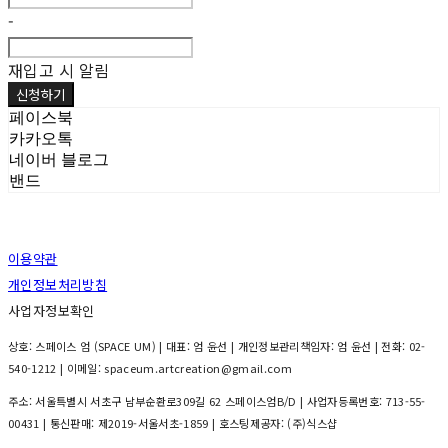
-
재입고 시 알림
신청하기
페이스북
카카오톡
네이버 블로그
밴드
이용약관
개인정보처리방침
사업자정보확인
상호: 스페이스 엄 (SPACE UM) | 대표: 엄 윤선 | 개인정보관리책임자: 엄 윤선 | 전화: 02-
540-1212 | 이메일: spaceum.artcreation@gmail.com
주소: 서울특별시 서초구 남부순환로309길 62 스페이스엄B/D | 사업자등록번호:
713-55-
00431
| 통신판매:
제2019-서울서초-1859
| 호스팅제공자: (주)식스샵