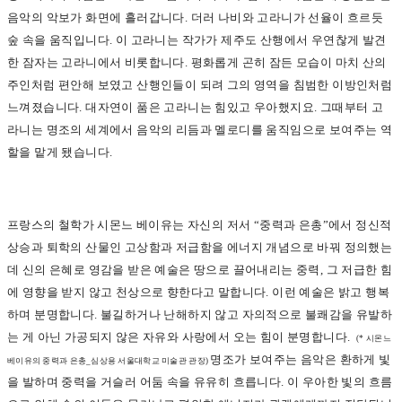
음악의 악보가 화면에 흘러갑니다. 더러 나비와 고라니가 선율이 흐르듯
숲 속을 움직입니다. 이 고라니는 작가가 제주도 산행에서 우연찮게 발견
한 잠자는 고라니에서 비롯합니다. 평화롭게 곤히 잠든 모습이 마치 산의
주인처럼 편안해 보였고 산행인들이 되려 그의 영역을 침범한 이방인처럼
느껴졌습니다. 대자연이 품은 고라니는 힘있고 우아했지요. 그때부터 고
라니는 명조의 세계에서 음악의 리듬과 멜로디를 움직임으로 보여주는 역
할을 맡게 됐습니다.
프랑스의 철학가 시몬느 베이유는 자신의 저서 “중력과 은총”에서 정신적
상승과 퇴학의 산물인 고상함과 저급함을 에너지 개념으로 바꿔 정의했는
데 신의 은혜로 영감을 받은 예술은 땅으로 끌어내리는 중력, 그 저급한 힘
에 영향을 받지 않고 천상으로 향한다고 말합니다. 이런 예술은 밝고 행복
하며 분명합니다. 불길하거나 난해하지 않고 자의적으로 불쾌감을 유발하
는 게 아닌 가공되지 않은 자유와 사랑에서 오는 힘이 분명합니다.
(*
시몬느
명조가 보여주는 음악은 환하게 빛
베이유의 중력과 은총_심상용 서울대학교 미술관 관장)
을 발하며 중력을 거슬러 어둠 속을 유유히 흐릅니다. 이 우아한 빛의 흐름