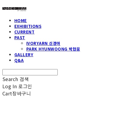
HOME
EXHIBITIONS
CURRENT
PAST
IVORYARN 신경아
PARK HYUNWOONG 박현웅
GALLERY
Q&A
Search
검색
Log In
로그인
Cart
장바구니