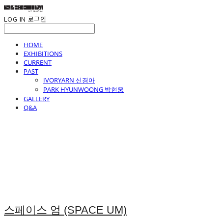
LOG IN
로그인
HOME
EXHIBITIONS
CURRENT
PAST
IVORYARN 신경아
PARK HYUNWOONG 박현웅
GALLERY
Q&A
스페이스 엄 (SPACE UM)