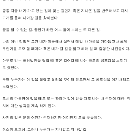
종종
지금
내가
가고
있는
길이
맞는
길인지
혹은
지나온
길을
반추해보고
다시
고개를
돌려
나아갈
길을
찾아본다
.
끝을
알
수
없는
길
.
끝인가
하면
어느
틈에
보이는
또
다른
길.
나의
이번
작업은
그간
내가
미국에서
살면서
매일
내마음을
가다듬고
새롭게
무언가를
도
모
할
때마다
혹은
내가
갈
길을
잃고
헤매
일
때
촬영한
사진들이다
.
아무도
없는
허허벌판을
달릴
때
혹은
걸어갈
때
나는
극도의
공포감을
느끼기
도
했었다
.
분명
누군가는
이
길을
달렸고
달려올
것이라
믿으면서
그
공포심을
이겨내려고
노력했다
.
도시의
한복판에
있을
때도
또는
황량한
길에
있을
때도
나는
내
존재에
대한
,
위
치에
대한
생각을
계속
하게
된다
.
사진의
길은
분명
어딘가
존재하지만
어디인지
모를
곳들이다
.
장소의
모호성
.
그러나
누군가는
지나갔고
지나갈
길
.