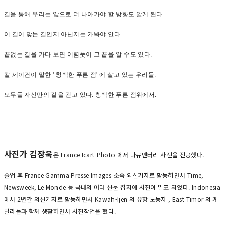
길을
통해
우리는
앞으로
더
나아가야
할
방향도
알게
된다
.
이
길이
맞는
길인지
아닌지는
가봐야
안다
.
끝없는
길을
가다
보면
어렴풋이
그
끝을
알
수도
있다
.
칼
세이건이
말한
'
창백한
푸른
점
'
에
살고
있는
우리들
.
모두들
자신만의
길을
걷고
있다
.
창백한
푸른
점위에서
.
사진가 김장욱
은 France Icart-Photo 에서 다큐멘터리 사진을 전공했다.
졸업 후 France Gamma Presse Images 소속 외신기자로 활동하면서 Time,
Newsweek, Le Monde 등 국내외 여러 신문 잡지에 사진이 발표 되었다. Indonesia
에서 2년간 외신기자로 활동하면서 Kawah-Ijen 의 유황 노동자 , East Timor 의 게
릴라들과 함께 생활하면서 사진작업을 했다.