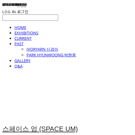
LOG IN
로그인
HOME
EXHIBITIONS
CURRENT
PAST
IVORYARN 신경아
PARK HYUNWOONG 박현웅
GALLERY
Q&A
스페이스 엄 (SPACE UM)