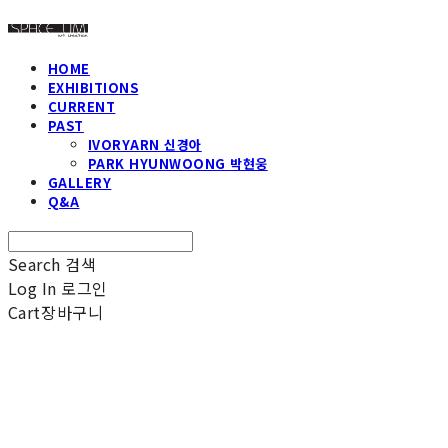
HOME
EXHIBITIONS
CURRENT
PAST
IVORYARN 신경아
PARK HYUNWOONG 박현웅
GALLERY
Q&A
Search
검색
Log In
로그인
Cart
장바구니