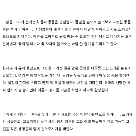
그림을 그리기 전에는 식물과 동물을 관찰한다. 풀잎을 손으로 쓸어보고 따뜻한 동물
들을 품에 안아본다. 그 생명들이 계절의 풍경 속에서 어떻게 살아가고 서로 스치는지
오래도록 지켜본다. 장면을 그림으로 옮길 때는 꼭 필요한 것만 남기고 나머지는 모두
덜어낸다. 꽃의 형태보다 꽃 사이에 불어오는 바람 한 줄기를 그리려고 한다.
한지 위에 유화 물감으로 그림을 그리는 일은 얇은 꽃잎을 다루듯 조심스러운 손길이
필요하다. 여러 번의 밑작업을 거친 뒤, 물감을 두들기고 긁어내며 얇은 층을 쌓아간
다. 물감이 한지에 스미고 번져 제 색을 찾아가는 시간을 기다린다. 유화의 선명한 색
과 한지의 숨결이 만나 여름의 공기를 머금은 화면이 하나씩 완성된다.
나에게 <여름의 그늘>은 빛과 그늘이 서로를 가장 아름답게 만드는 자리이다. 뜨겁지
만 서늘하고, 그늘이지만 눈부시다. 잠시 여름의 그늘 아래 머물며 빛으로 가득한 그
길을 작은 생명들과 함께 걸어주시기를 바란다.