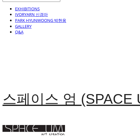
EXHIBITIONS
IVORYARN 신경아
PARK HYUNWOONG 박현웅
GALLERY
Q&A
스페이스 엄 (SPACE 