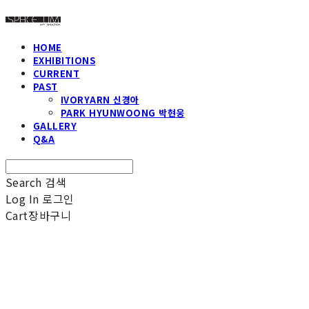
HOME
EXHIBITIONS
CURRENT
PAST
IVORYARN 신경아
PARK HYUNWOONG 박현웅
GALLERY
Q&A
Search
검색
Log In
로그인
Cart
장바구니