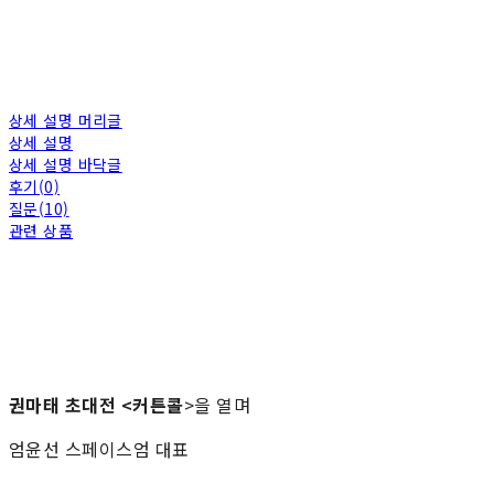
상세 설명 머리글
상세 설명
상세 설명 바닥글
후기(0)
질문(10)
관련 상품
권마태 초대전 <커튼콜
>을 열며
엄윤선 스페이스엄 대표