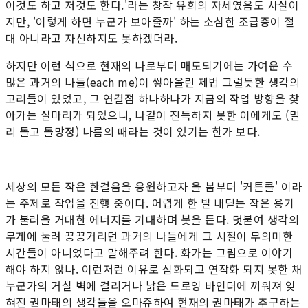
이것도 하고 저것도 한다.'라는 창작 유희의 자세였음도 사실이
지만, '이렇게 하면 누군가 보아줄까' 하는 소심한 조급증이 절
대 아니라고 자신하지도 못하겠더라.
하지만 이런 식으로 현재의 나로부터 매도되기에는 가여운 수
많은 과거의 나들(each me)이 쌓아올린 제법 그럴듯한 생각의
고리들이 있었고, 그 연결점 하나하나가 지금의 작업 방향을 찾
아가는 실마리가 되었으니, 나같이 진득하지 못한 이에게도 (멀
리 돌고 돌망정) 나름의 때라는 것이 있기는 한가 보다.
세상의 모든 작은 한걸음을 응원하고자 올 봄부터 '커튼콜' 이라
는 주제로 작업을 진행 중이다. 어렵게 한 발 내딛는 작은 용기
가 불러올 거대한 에너지를 기대하며 붓을 든다. 덧붙여 생각의
무게에 눌려 끙끙거리던 과거의 나들에게 그 시절이 무의미한
시간들이 아니었다고 말해주려 한다. 화가는 그림으로 이야기
해야 하지 않나. 이런저런 이유로 심화되고 연작화 되지 못한 채
누군가의 거실 벽에 걸리거나 낡은 드로잉 바인더에 끼워져 잊
혀진 권마태의 생각들을 오마쥬하여 현재의 권마태가 추구하는