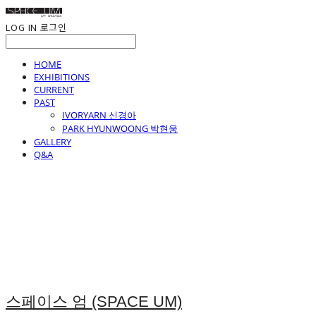
LOG IN
로그인
HOME
EXHIBITIONS
CURRENT
PAST
IVORYARN 신경아
PARK HYUNWOONG 박현웅
GALLERY
Q&A
스페이스 엄 (SPACE UM)