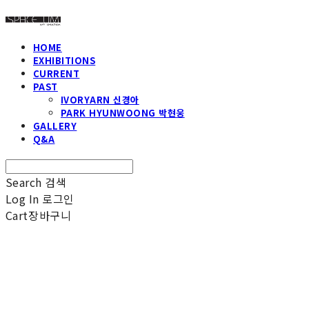
HOME
EXHIBITIONS
CURRENT
PAST
IVORYARN 신경아
PARK HYUNWOONG 박현웅
GALLERY
Q&A
Search
검색
Log In
로그인
Cart
장바구니