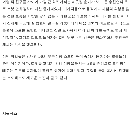
어릴 적 친구들 사이에 가장 큰 화젯거리는 이웃집 훈이가 보고 온 총천연색 우
주 로봇 만화영화에 대한 줄거리였다
.
기계작동으로 움직이고 사람의 외형을 닮
은 선한 로봇은 사람을 닮지 않은 기괴한 모습의 로봇과 싸워 이기는 뻔한 이야
기 전개에 식상해 질 법한데 골목길 귀퉁이에서 다음 영화의 예고편을 시작으로
본편의 스포를 포함한 디테일한 장면 묘사까지 여러 번 얘기를 들어도 항상 재
미있었다
.
그리고 집으로 돌아가는 길에 누구나 한 번쯤은 만화영화의 주인공이
돼보는 상상을 했으리라
.
이번 작업들은 방대한
BB
의 우주여행 스토리 구성 속에서 등장하는 로봇들에
관한 이야기이다
.
로봇을 고치기 위해 여정을 떠나는
BB
를 중심으로 표현되며
때로는 로봇의 독자적인 표현도 화면에 풀어보았다
.
그림과 글이 동시에 진행하
는 프로젝트로 새로운 도전이 될 것 같다
.
시놉시스