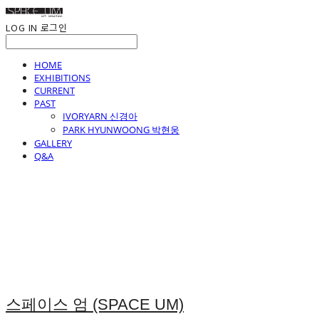
LOG IN
로그인
HOME
EXHIBITIONS
CURRENT
PAST
IVORYARN 신경아
PARK HYUNWOONG 박현웅
GALLERY
Q&A
스페이스 엄 (SPACE UM)