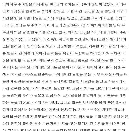
어쩌다 우주여행을 떠나게 된
BB.
그의 항해는 시작부터 순탄치 않았다
.
시리우
스
B
의 상상을 초월하는 중력에 갇혀 고작
‘
한 시간
’
낮잠을 잤을 뿐인데 지구의
시간은 한 달이 흘러 밀린 고지서 폭탄을 맞았고
,
연료를 아끼려 시도한 스윙바
이 기동 중에는 우주 최악의 헤비 토커인 문
(Moon)
종족 히치하이커를 만나 우
주선이 박살 날 뻔한 위기를 겪기도 했다
.
하지만 그것은 시작에 불과했다
.
주황
빛 버섯 지붕 아래 삼원색의 잔혹한 계급사를 숨긴 알데바란
(
오렌지 별
)
에서 뼈
없는 젤리젤리 종족의 눈물겨운 가정문화를 목격했고
,
가혹한 회색 율법의 수의
를 입은 리겔
(
아슈라바
)
에서는 억눌린 욕망이 폭발하는 화려한 지하 극채색 시
장을 탐험했다
.
심지어 위험 구역 경고용 홀로그램으로 위장된 식물 천국
Sh2-
263
에서는 우주선이 거대한 샐러드로 변하기 직전
,
색채학의 원리를 이용한 녹
색 레이저로 가까스로 탈출하는 다이내믹한 모험을 겪는다
.
우주가 선사하는 매
운맛과 짠맛을 온몸으로 겪으며 난시처럼 흐릿한 시공간을 뚫고 오리온자리의
가장 깊숙한 심연
, 'S-273
행성
'
에 도달한
BB.
그곳의 차가운 고철 더미 속에서 그
는 운명처럼 수리가 필요한 일곱 대의 고대 로봇을 발굴하게 된다
.
죽음을 기록
하는 눈을 가졌으나 멈춰버린
'NOT',
그리고 발등에서 나무를 틔워 죽은 흑색왜
성마저 회생시키는 은하계의 정원사
'ROVY'
등
,
저마다 우주의 거대한 비밀과
철학을 품은 기묘한 로봇들이었다
.
이 고대 기계 장치들을 부활시키기 위해선 은
하계 전역에 흩어진 특수 부품과 에너지를 찾아 또다시 긴 여정을 떠나야만 한
다
.
그러나
BB
의 소형 비행선에는 공간과 무게의 한계로 인해 한 번에 단 한 대