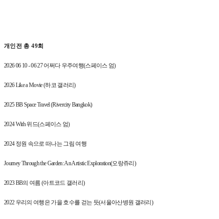
개인전 총
49
회
2026 06 10 - 06 27
어쩌다 우주여행
(
스페이스 엄
)
2026 Like a Movie (
하코 갤러리
)
2025 BB Space Travel (Rivercity Bangkok)
2024 With
위드
(
스페이스 엄
)
2024
정원 속으로 떠나는 그림 여행
Journey Through the Garden: An Artistic Exploration(
오랑쥬리
)
2023 BB
의 여름
(
아트코드 갤러리
)
2022
우리의 여행은 가을 호수를 걷는 듯
(
서울아산병원 갤러리
)