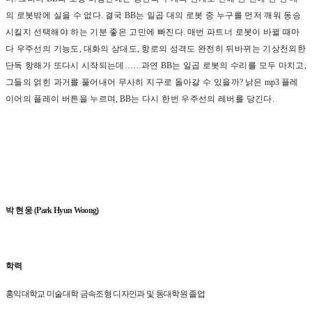
의 로봇밖에 실을 수 없다
.
결국
BB
는 일곱 대의 로봇 중 누구를 먼저 깨워 동승
시킬지 선택해야 하는 기분 좋은 고민에 빠진다
.
매번 파트너 로봇이 바뀔 때마
다 우주선의 기능도
,
대화의 상대도
,
항로의 성격도 완전히 뒤바뀌는 기상천외한
단독 항해가 또다시 시작되는데
……
과연
BB
는 일곱 로봇의 수리를 모두 마치고
,
그들의 얽힌 과거를 풀어내어 무사히 지구로 돌아갈 수 있을까
?
낡은
mp3
플레
이어의 플레이 버튼을 누르며
, BB
는 다시 한번 우주선의 레버를 당긴다
.
박 현 웅
(Park Hyun Woong)
학력
홍익대학교 미술대학 금속조형 디자인과 및 동대학원 졸업