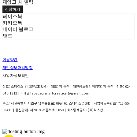
재입고 시 알림
신청하기
페이스북
카카오톡
네이버 블로그
밴드
이용약관
개인정보처리방침
사업자정보확인
상호: 스페이스 엄 (SPACE UM) | 대표: 엄 윤선 | 개인정보관리책임자: 엄 윤선 | 전화: 02-
540-1212 | 이메일: spaceum.artcreation@gmail.com
주소: 서울특별시 서초구 남부순환로309길 62 스페이스엄B/D | 사업자등록번호:
713-55-
00431
| 통신판매:
제2019-서울서초-1859
| 호스팅제공자: (주)식스샵