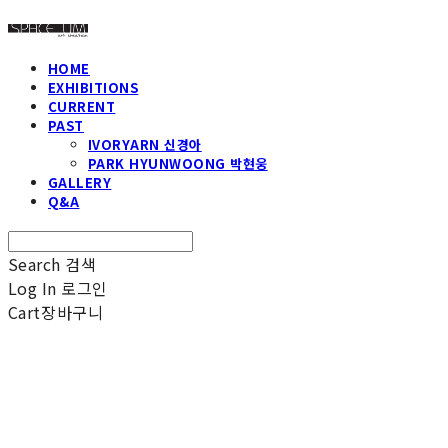
HOME
EXHIBITIONS
CURRENT
PAST
IVORYARN 신경아
PARK HYUNWOONG 박현웅
GALLERY
Q&A
Search
검색
Log In
로그인
Cart
장바구니