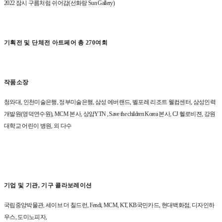
2022
잠시 구름처럼 쉬어감
(
선화랑
Sun Gallery)
기획전 및 단체전 아트페어 총
270
여회
작품소장
청와대
,
인천미술은행
,
정부미술은행
,
삼성 에버랜드
,
벨포레 리조트 웰컴센터
,
삼성인력
개발원
(
영덕연수원
), MCM
본사
,
상암
YTN , Save the children Korea
본사
, CJ
헬로비젼
,
강원
대학교 어린이 병원
,
외 다수
기업 및 기관
,
기구 콜라보레이션
국립중앙박물관
,
세이브 더 칠드런
, Fendi, MCM, KT, KB
국민카드
,
현대백화점
,
디자인하
우스
,
도미노피자
,