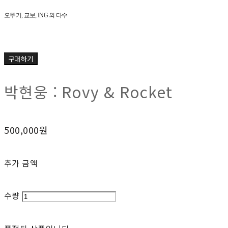
오뚜기
,
교보
, ING
외 다수
구매하기
박현웅 : Rovy & Rocket
500,000원
추가 금액
수량