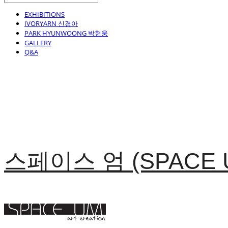
EXHIBITIONS
IVORYARN 신경아
PARK HYUNWOONG 박현웅
GALLERY
Q&A
스페이스 엄 (SPACE 