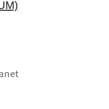
UM)
anet