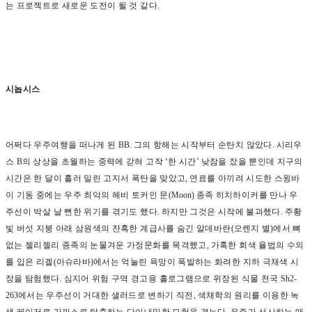
는 프로젝트로 새로운 도전이 될 것 같다
.
시놉시스
어쩌다 우주여행을 떠나게 된
BB.
그의 항해는 시작부터 순탄치 않았다
.
시리우
스
B
의 상상을 초월하는 중력에 갇혀 고작
‘
한 시간
’
낮잠을 잤을 뿐인데 지구의
시간은 한 달이 흘러 밀린 고지서 폭탄을 맞았고
,
연료를 아끼려 시도한 스윙바
이 기동 중에는 우주 최악의 헤비 토커인 문
(Moon)
종족 히치하이커를 만나 우
주선이 박살 날 뻔한 위기를 겪기도 했다
.
하지만 그것은 시작에 불과했다
.
주황
빛 버섯 지붕 아래 삼원색의 잔혹한 계급사를 숨긴 알데바란
(
오렌지 별
)
에서 뼈
없는 젤리젤리 종족의 눈물겨운 가정문화를 목격했고
,
가혹한 회색 율법의 수의
를 입은 리겔
(
아슈라바
)
에서는 억눌린 욕망이 폭발하는 화려한 지하 극채색 시
장을 탐험했다
.
심지어 위험 구역 경고용 홀로그램으로 위장된 식물 천국
Sh2-
263
에서는 우주선이 거대한 샐러드로 변하기 직전
,
색채학의 원리를 이용한 녹