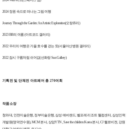
2024 With
위드
(
스페이스 엄
)
2024
정원 속으로 떠나는 그림 여행
Journey Through the Garden: An Artistic Exploration(
오랑쥬리
)
2023 BB
의 여름
(
아트코드 갤러리
)
2022
우리의 여행은 가을 호수를 걷는 듯
(
서울아산병원 갤러리
)
2022
잠시 구름처럼 쉬어감
(
선화랑
Sun Gallery)
기획전 및 단체전 아트페어 총
270
여회
작품소장
청와대
,
인천미술은행
,
정부미술은행
,
삼성 에버랜드
,
벨포레 리조트 웰컴센터
,
삼성인력
개발원
(
영덕연수원
), MCM
본사
,
상암
YTN , Save the children Korea
본사
, CJ
헬로비젼
,
강원