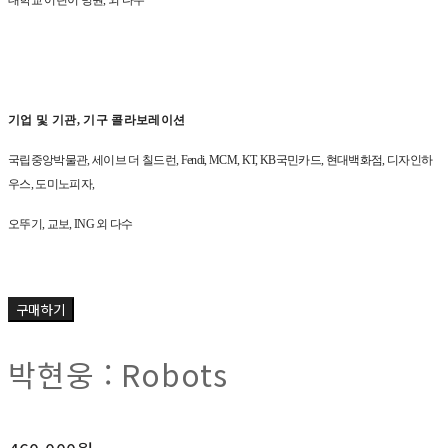
대학교 어린이 병원
,
외 다수
기업 및 기관
,
기구 콜라보레이션
국립중앙박물관
,
세이브 더 칠드런
, Fendi, MCM, KT, KB
국민카드
,
현대백화점
,
디자인하
우스
,
도미노피자
,
오뚜기
,
교보
, ING
외 다수
구매하기
박현웅 : Robots