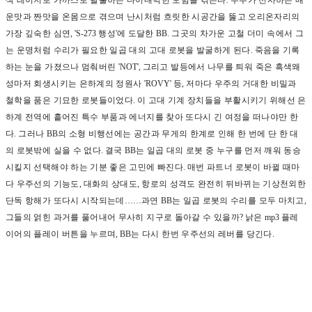
색 레이저로 가까스로 탈출하는 다이내믹한 모험을 겪는다
.
우주가 선사하는 매
운맛과 짠맛을 온몸으로 겪으며 난시처럼 흐릿한 시공간을 뚫고 오리온자리의
가장 깊숙한 심연
, 'S-273
행성
'
에 도달한
BB.
그곳의 차가운 고철 더미 속에서 그
는 운명처럼 수리가 필요한 일곱 대의 고대 로봇을 발굴하게 된다
.
죽음을 기록
하는 눈을 가졌으나 멈춰버린
'NOT',
그리고 발등에서 나무를 틔워 죽은 흑색왜
성마저 회생시키는 은하계의 정원사
'ROVY'
등
,
저마다 우주의 거대한 비밀과
철학을 품은 기묘한 로봇들이었다
.
이 고대 기계 장치들을 부활시키기 위해선 은
하계 전역에 흩어진 특수 부품과 에너지를 찾아 또다시 긴 여정을 떠나야만 한
다
.
그러나
BB
의 소형 비행선에는 공간과 무게의 한계로 인해 한 번에 단 한 대
의 로봇밖에 실을 수 없다
.
결국
BB
는 일곱 대의 로봇 중 누구를 먼저 깨워 동승
시킬지 선택해야 하는 기분 좋은 고민에 빠진다
.
매번 파트너 로봇이 바뀔 때마
다 우주선의 기능도
,
대화의 상대도
,
항로의 성격도 완전히 뒤바뀌는 기상천외한
단독 항해가 또다시 시작되는데
……
과연
BB
는 일곱 로봇의 수리를 모두 마치고
,
그들의 얽힌 과거를 풀어내어 무사히 지구로 돌아갈 수 있을까
?
낡은
mp3
플레
이어의 플레이 버튼을 누르며
, BB
는 다시 한번 우주선의 레버를 당긴다
.