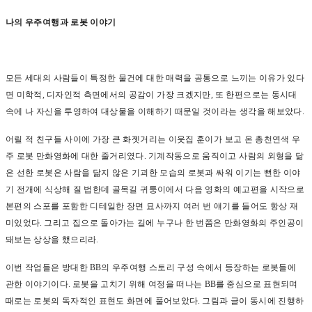
나의 우주여행과 로봇 이야기
모든 세대의 사람들이 특정한 물건에 대한 매력을 공통으로 느끼는 이유가 있다
면 미학적
,
디자인적 측면에서의 공감이 가장 크겠지만
,
또 한편으로는 동시대
속에 나 자신을 투영하여 대상물을 이해하기 때문일 것이라는 생각을 해보았다
.
어릴 적 친구들 사이에 가장 큰 화젯거리는 이웃집 훈이가 보고 온 총천연색 우
주 로봇 만화영화에 대한 줄거리였다
.
기계작동으로 움직이고 사람의 외형을 닮
은 선한 로봇은 사람을 닮지 않은 기괴한 모습의 로봇과 싸워 이기는 뻔한 이야
기 전개에 식상해 질 법한데 골목길 귀퉁이에서 다음 영화의 예고편을 시작으로
본편의 스포를 포함한 디테일한 장면 묘사까지 여러 번 얘기를 들어도 항상 재
미있었다
.
그리고 집으로 돌아가는 길에 누구나 한 번쯤은 만화영화의 주인공이
돼보는 상상을 했으리라
.
이번 작업들은 방대한
BB
의 우주여행 스토리 구성 속에서 등장하는 로봇들에
관한 이야기이다
.
로봇을 고치기 위해 여정을 떠나는
BB
를 중심으로 표현되며
때로는 로봇의 독자적인 표현도 화면에 풀어보았다
.
그림과 글이 동시에 진행하