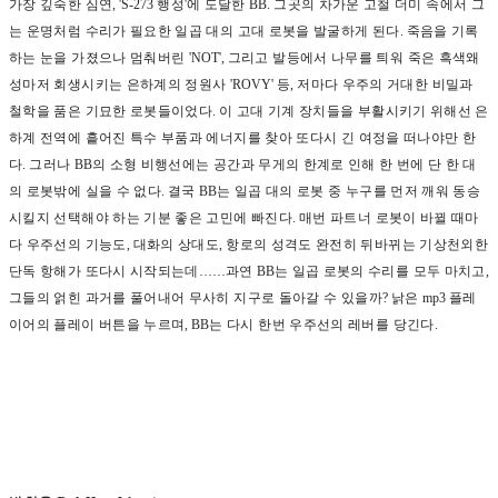
가장 깊숙한 심연
, 'S-273
행성
'
에 도달한
BB.
그곳의 차가운 고철 더미 속에서 그
는 운명처럼 수리가 필요한 일곱 대의 고대 로봇을 발굴하게 된다
.
죽음을 기록
하는 눈을 가졌으나 멈춰버린
'NOT',
그리고 발등에서 나무를 틔워 죽은 흑색왜
성마저 회생시키는 은하계의 정원사
'ROVY'
등
,
저마다 우주의 거대한 비밀과
철학을 품은 기묘한 로봇들이었다
.
이 고대 기계 장치들을 부활시키기 위해선 은
하계 전역에 흩어진 특수 부품과 에너지를 찾아 또다시 긴 여정을 떠나야만 한
다
.
그러나
BB
의 소형 비행선에는 공간과 무게의 한계로 인해 한 번에 단 한 대
의 로봇밖에 실을 수 없다
.
결국
BB
는 일곱 대의 로봇 중 누구를 먼저 깨워 동승
시킬지 선택해야 하는 기분 좋은 고민에 빠진다
.
매번 파트너 로봇이 바뀔 때마
다 우주선의 기능도
,
대화의 상대도
,
항로의 성격도 완전히 뒤바뀌는 기상천외한
단독 항해가 또다시 시작되는데
……
과연
BB
는 일곱 로봇의 수리를 모두 마치고
,
그들의 얽힌 과거를 풀어내어 무사히 지구로 돌아갈 수 있을까
?
낡은
mp3
플레
이어의 플레이 버튼을 누르며
, BB
는 다시 한번 우주선의 레버를 당긴다
.