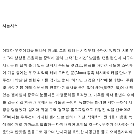
시놉시스
어쩌다 우주여행을 떠나게 된
BB.
그의 항해는 시작부터 순탄치 않았다
.
시리우
스
B
의 상상을 초월하는 중력에 갇혀 고작
‘
한 시간
’
낮잠을 잤을 뿐인데 지구의
시간은 한 달이 흘러 밀린 고지서 폭탄을 맞았고
,
연료를 아끼려 시도한 스윙바
이 기동 중에는 우주 최악의 헤비 토커인 문
(Moon)
종족 히치하이커를 만나 우
주선이 박살 날 뻔한 위기를 겪기도 했다
.
하지만 그것은 시작에 불과했다
.
주황
빛 버섯 지붕 아래 삼원색의 잔혹한 계급사를 숨긴 알데바란
(
오렌지 별
)
에서 뼈
없는 젤리젤리 종족의 눈물겨운 가정문화를 목격했고
,
가혹한 회색 율법의 수의
를 입은 리겔
(
아슈라바
)
에서는 억눌린 욕망이 폭발하는 화려한 지하 극채색 시
장을 탐험했다
.
심지어 위험 구역 경고용 홀로그램으로 위장된 식물 천국
Sh2-
263
에서는 우주선이 거대한 샐러드로 변하기 직전
,
색채학의 원리를 이용한 녹
색 레이저로 가까스로 탈출하는 다이내믹한 모험을 겪는다
.
우주가 선사하는 매
운맛과 짠맛을 온몸으로 겪으며 난시처럼 흐릿한 시공간을 뚫고 오리온자리의