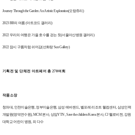
Journey Through the Garden: An Artistic Exploration(
오랑쥬리
)
2023 BB
의 여름
(
아트코드 갤러리
)
2022
우리의 여행은 가을 호수를 걷는 듯
(
서울아산병원 갤러리
)
2022
잠시 구름처럼 쉬어감
(
선화랑
Sun Gallery)
기획전 및 단체전 아트페어 총
270
여회
작품소장
청와대
,
인천미술은행
,
정부미술은행
,
삼성 에버랜드
,
벨포레 리조트 웰컴센터
,
삼성인력
개발원
(
영덕연수원
), MCM
본사
,
상암
YTN , Save the children Korea
본사
, CJ
헬로비젼
,
강원
대학교 어린이 병원
,
외 다수