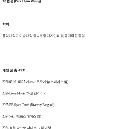
박 현 웅
(Park Hyun Woong)
학력
홍익대학교 미술대학 금속조형 디자인과 및 동대학원 졸업
개인전 총
49
회
2026 06 10 - 06 27
어쩌다 우주여행
(
스페이스 엄
)
2026 Like a Movie (
하코 갤러리
)
2025 BB Space Travel (Rivercity Bangkok)
2024 With
위드
(
스페이스 엄
)
2024
정원 속으로 떠나는 그림 여행