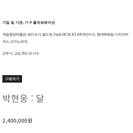
기업 및 기관
,
기구 콜라보레이션
국립중앙박물관
,
세이브 더 칠드런
, Fendi, MCM, KT, KB
국민카드
,
현대백화점
,
디자인하
우스
,
도미노피자
,
오뚜기
,
교보
, ING
외 다수
구매하기
박현웅 : 달
2,400,000원