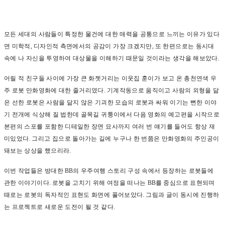
모든 세대의 사람들이 특정한 물건에 대한 매력을 공통으로 느끼는 이유가 있다
면 미학적
,
디자인적 측면에서의 공감이 가장 크겠지만
,
또 한편으로는 동시대
속에 나 자신을 투영하여 대상물을 이해하기 때문일 것이라는 생각을 해보았다
.
어릴 적 친구들 사이에 가장 큰 화젯거리는 이웃집 훈이가 보고 온 총천연색 우
주 로봇 만화영화에 대한 줄거리였다
.
기계작동으로 움직이고 사람의 외형을 닮
은 선한 로봇은 사람을 닮지 않은 기괴한 모습의 로봇과 싸워 이기는 뻔한 이야
기 전개에 식상해 질 법한데 골목길 귀퉁이에서 다음 영화의 예고편을 시작으로
본편의 스포를 포함한 디테일한 장면 묘사까지 여러 번 얘기를 들어도 항상 재
미있었다
.
그리고 집으로 돌아가는 길에 누구나 한 번쯤은 만화영화의 주인공이
돼보는 상상을 했으리라
.
이번 작업들은 방대한
BB
의 우주여행 스토리 구성 속에서 등장하는 로봇들에
관한 이야기이다
.
로봇을 고치기 위해 여정을 떠나는
BB
를 중심으로 표현되며
때로는 로봇의 독자적인 표현도 화면에 풀어보았다
.
그림과 글이 동시에 진행하
는 프로젝트로 새로운 도전이 될 것 같다
.