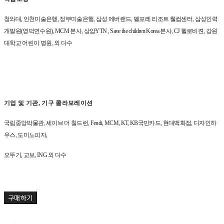
청와대
,
인천미술은행
,
정부미술은행
,
삼성 에버랜드
,
벨포레 리조트 웰컴센터
,
삼성인력
개발원
(
영덕연수원
), MCM
본사
,
상암
YTN , Save the children Korea
본사
, CJ
헬로비젼
,
강원
대학교 어린이 병원
,
외 다수
기업 및 기관
,
기구 콜라보레이션
국립중앙박물관
,
세이브 더 칠드런
, Fendi, MCM, KT, KB
국민카드
,
현대백화점
,
디자인하
우스
,
도미노피자
,
오뚜기
,
교보
, ING
외 다수
구매하기