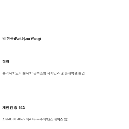
박 현 웅
(Park Hyun Woong)
학력
홍익대학교 미술대학 금속조형 디자인과 및 동대학원 졸업
개인전 총
49
회
2026 06 10 - 06 27
어쩌다 우주여행
(
스페이스 엄
)