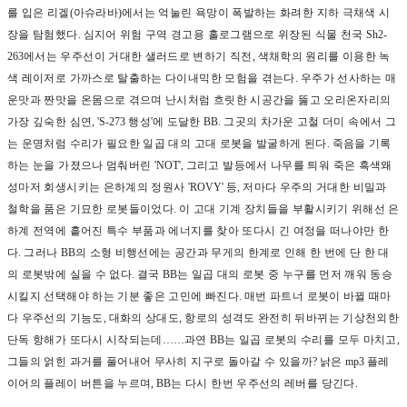
를 입은 리겔
(
아슈라바
)
에서는 억눌린 욕망이 폭발하는 화려한 지하 극채색 시
장을 탐험했다
.
심지어 위험 구역 경고용 홀로그램으로 위장된 식물 천국
Sh2-
263
에서는 우주선이 거대한 샐러드로 변하기 직전
,
색채학의 원리를 이용한 녹
색 레이저로 가까스로 탈출하는 다이내믹한 모험을 겪는다
.
우주가 선사하는 매
운맛과 짠맛을 온몸으로 겪으며 난시처럼 흐릿한 시공간을 뚫고 오리온자리의
가장 깊숙한 심연
, 'S-273
행성
'
에 도달한
BB.
그곳의 차가운 고철 더미 속에서 그
는 운명처럼 수리가 필요한 일곱 대의 고대 로봇을 발굴하게 된다
.
죽음을 기록
하는 눈을 가졌으나 멈춰버린
'NOT',
그리고 발등에서 나무를 틔워 죽은 흑색왜
성마저 회생시키는 은하계의 정원사
'ROVY'
등
,
저마다 우주의 거대한 비밀과
철학을 품은 기묘한 로봇들이었다
.
이 고대 기계 장치들을 부활시키기 위해선 은
하계 전역에 흩어진 특수 부품과 에너지를 찾아 또다시 긴 여정을 떠나야만 한
다
.
그러나
BB
의 소형 비행선에는 공간과 무게의 한계로 인해 한 번에 단 한 대
의 로봇밖에 실을 수 없다
.
결국
BB
는 일곱 대의 로봇 중 누구를 먼저 깨워 동승
시킬지 선택해야 하는 기분 좋은 고민에 빠진다
.
매번 파트너 로봇이 바뀔 때마
다 우주선의 기능도
,
대화의 상대도
,
항로의 성격도 완전히 뒤바뀌는 기상천외한
단독 항해가 또다시 시작되는데
……
과연
BB
는 일곱 로봇의 수리를 모두 마치고
,
그들의 얽힌 과거를 풀어내어 무사히 지구로 돌아갈 수 있을까
?
낡은
mp3
플레
이어의 플레이 버튼을 누르며
, BB
는 다시 한번 우주선의 레버를 당긴다
.