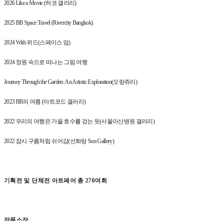
2026 Like a Movie (
하코 갤러리
)
2025 BB Space Travel (Rivercity Bangkok)
2024 With
위드
(
스페이스 엄
)
2024
정원 속으로 떠나는 그림 여행
Journey Through the Garden: An Artistic Exploration(
오랑쥬리
)
2023 BB
의 여름
(
아트코드 갤러리
)
2022
우리의 여행은 가을 호수를 걷는 듯
(
서울아산병원 갤러리
)
2022
잠시 구름처럼 쉬어감
(
선화랑
Sun Gallery)
기획전 및 단체전 아트페어 총
270
여회
작품소장