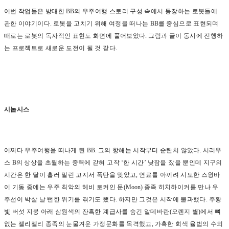
이번 작업들은 방대한
BB
의 우주여행 스토리 구성 속에서 등장하는 로봇들에
관한 이야기이다
.
로봇을 고치기 위해 여정을 떠나는
BB
를 중심으로 표현되며
때로는 로봇의 독자적인 표현도 화면에 풀어보았다
.
그림과 글이 동시에 진행하
는 프로젝트로 새로운 도전이 될 것 같다
.
시놉시스
어쩌다 우주여행을 떠나게 된
BB.
그의 항해는 시작부터 순탄치 않았다
.
시리우
스
B
의 상상을 초월하는 중력에 갇혀 고작
‘
한 시간
’
낮잠을 잤을 뿐인데 지구의
시간은 한 달이 흘러 밀린 고지서 폭탄을 맞았고
,
연료를 아끼려 시도한 스윙바
이 기동 중에는 우주 최악의 헤비 토커인 문
(Moon)
종족 히치하이커를 만나 우
주선이 박살 날 뻔한 위기를 겪기도 했다
.
하지만 그것은 시작에 불과했다
.
주황
빛 버섯 지붕 아래 삼원색의 잔혹한 계급사를 숨긴 알데바란
(
오렌지 별
)
에서 뼈
없는 젤리젤리 종족의 눈물겨운 가정문화를 목격했고
,
가혹한 회색 율법의 수의