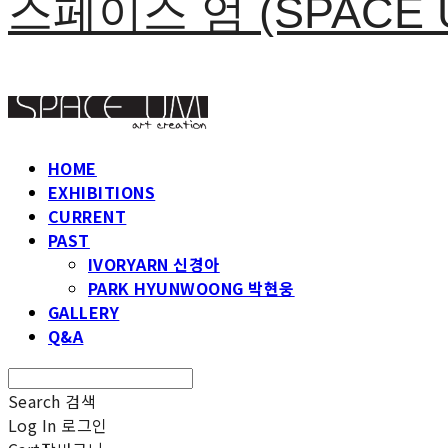
스페이스 엄 (SPACE 
HOME
EXHIBITIONS
CURRENT
PAST
IVORYARN 신경아
PARK HYUNWOONG 박현웅
GALLERY
Q&A
Search
검색
Log In
로그인