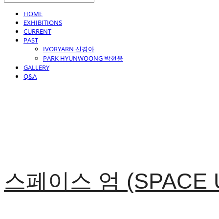
HOME
EXHIBITIONS
CURRENT
PAST
IVORYARN 신경아
PARK HYUNWOONG 박현웅
GALLERY
Q&A
스페이스 엄 (SPACE 