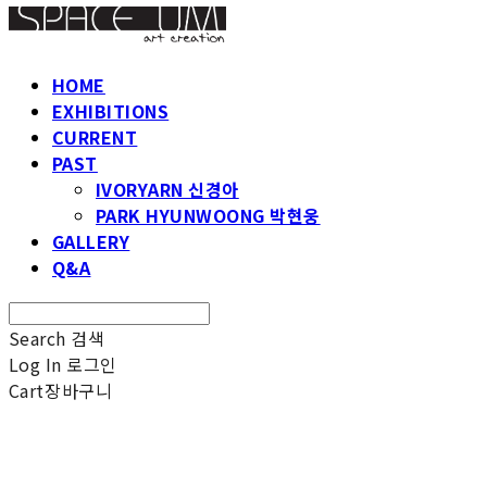
HOME
EXHIBITIONS
CURRENT
PAST
IVORYARN 신경아
PARK HYUNWOONG 박현웅
GALLERY
Q&A
Search
검색
Log In
로그인
Cart
장바구니