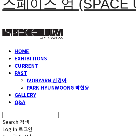
스페이스 엄 (SPACE 
HOME
EXHIBITIONS
CURRENT
PAST
IVORYARN 신경아
PARK HYUNWOONG 박현웅
GALLERY
Q&A
Search
검색
Log In
로그인