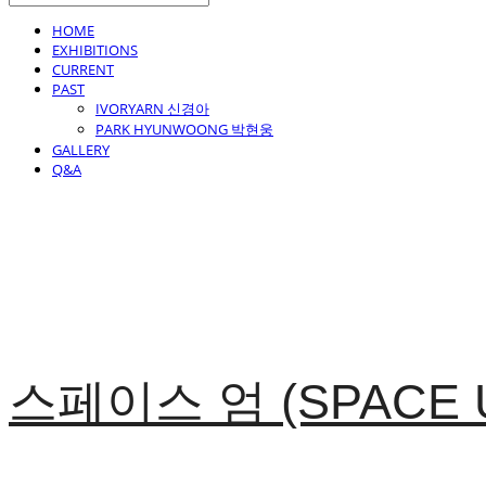
HOME
EXHIBITIONS
CURRENT
PAST
IVORYARN 신경아
PARK HYUNWOONG 박현웅
GALLERY
Q&A
스페이스 엄 (SPACE 