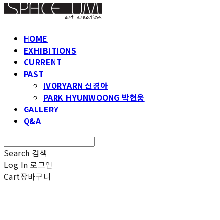
HOME
EXHIBITIONS
CURRENT
PAST
IVORYARN 신경아
PARK HYUNWOONG 박현웅
GALLERY
Q&A
Search
검색
Log In
로그인
Cart
장바구니