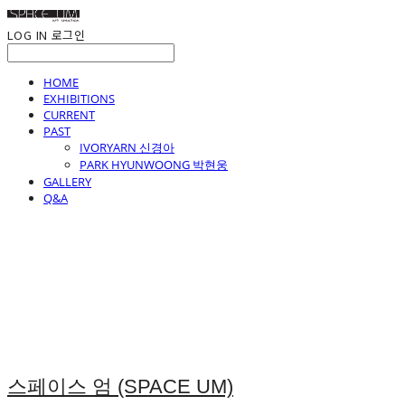
LOG IN
로그인
HOME
EXHIBITIONS
CURRENT
PAST
IVORYARN 신경아
PARK HYUNWOONG 박현웅
GALLERY
Q&A
스페이스 엄 (SPACE UM)