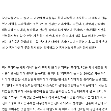
장난감을 가지고 놀고 그 대상에 생명을 부여하여 사랑하고 소통하고 그 세상이 전부
였던 시절을 그리워하는 것은 참으로 진부한 이야기일지 모른다. 진부함과 안락함이
배척당하는 시대에, 날카롭고 신박한 길에서 잠시 벗어나 주저앉아 반나절쯤 시간을
진부하게 낭비할 수 있는 자유를 느껴본다. 낯선 숲 속에서 길을 잃고 헤매는 가련한
어린 영혼들은 현실의 장막을 걷어내면 나에게 언제나 보이는 풍경이다. 그 풍경 속에
서 어딘가 마땅한 곳을 찾게 되면 정착하고 어딘가 어떻게든 서식하게 되겠지.
직박구리라는 새의 이야기는 이 전시의 또 다른 재미난 축이다. PC를 켜서 새로운 임
시폴더를 생성하며 붙여지는 폴더명 중 하나인 ‘직박구리’는 사실 2002년 가을 우리
나라에 길 잃은 새로 발견돼 정착하여 이제는 텃새로 서식하게 된 종이라는 글을 읽었
다. 현대 사회에서 느끼는 정체성과 소속감의 문제를 고민하는 작가들에게 이 새는 정
체성을 찾기 위해 새로운 환경에 발을 딛는 존재를 상징하는 매개체가 될 수 있다. 이
러한 직박구리의 특성을 염두에 두며 각자 수집해온 다양한 레퍼런스를 연결하고, 자
신이 소중히 여기는 주제를 재구성해보는 전시가 되리라 생각한다. 단순히 개인의 작
업을 보여주는 것을 넘어서, 각자의 비밀노트 속 아이디어가 집약된 이 공간에서 관객