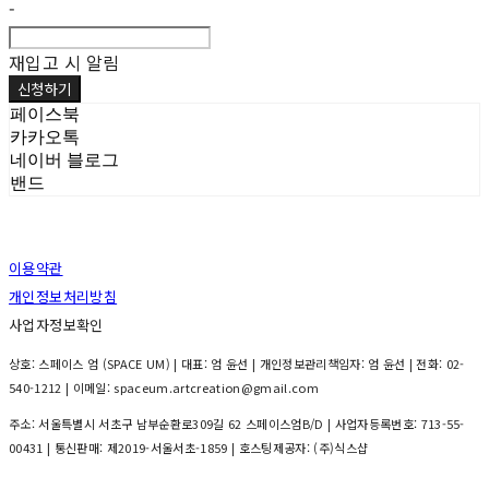
-
재입고 시 알림
신청하기
페이스북
카카오톡
네이버 블로그
밴드
이용약관
개인정보처리방침
사업자정보확인
상호: 스페이스 엄 (SPACE UM) | 대표: 엄 윤선 | 개인정보관리책임자: 엄 윤선 | 전화: 02-
540-1212 | 이메일: spaceum.artcreation@gmail.com
주소: 서울특별시 서초구 남부순환로309길 62 스페이스엄B/D | 사업자등록번호:
713-55-
00431
| 통신판매:
제2019-서울서초-1859
| 호스팅제공자: (주)식스샵