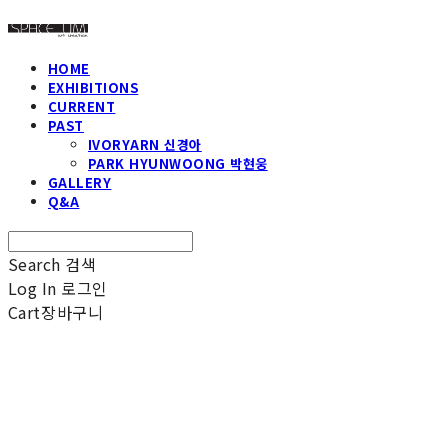
HOME
EXHIBITIONS
CURRENT
PAST
IVORYARN 신경아
PARK HYUNWOONG 박현웅
GALLERY
Q&A
Search
검색
Log In
로그인
Cart
장바구니