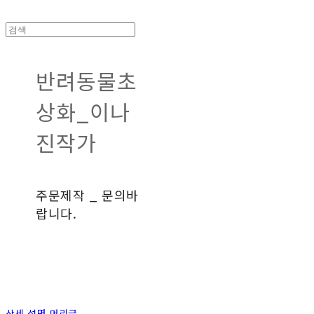
반려동물초
상화_이나
진작가
주문제작 _ 문의바
랍니다.
상세 설명 머리글