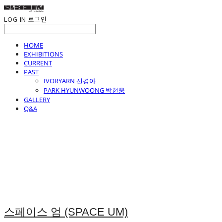
LOG IN
로그인
HOME
EXHIBITIONS
CURRENT
PAST
IVORYARN 신경아
PARK HYUNWOONG 박현웅
GALLERY
Q&A
스페이스 엄 (SPACE UM)