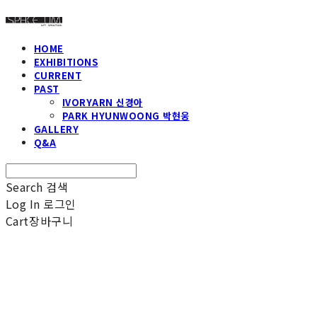
HOME
EXHIBITIONS
CURRENT
PAST
IVORYARN 신경아
PARK HYUNWOONG 박현웅
GALLERY
Q&A
Search
검색
Log In
로그인
Cart
장바구니