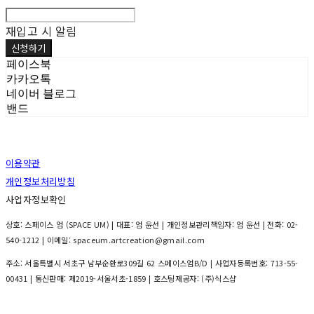
재입고 시 알림
신청하기
페이스북
카카오톡
네이버 블로그
밴드
이용약관
개인정보처리방침
사업자정보확인
상호: 스페이스 엄 (SPACE UM) | 대표: 엄 윤선 | 개인정보관리책임자: 엄 윤선 | 전화: 02-
540-1212 | 이메일: spaceum.artcreation@gmail.com
주소: 서울특별시 서초구 남부순환로309길 62 스페이스엄B/D | 사업자등록번호:
713-55-
00431
| 통신판매:
제2019-서울서초-1859
| 호스팅제공자: (주)식스샵